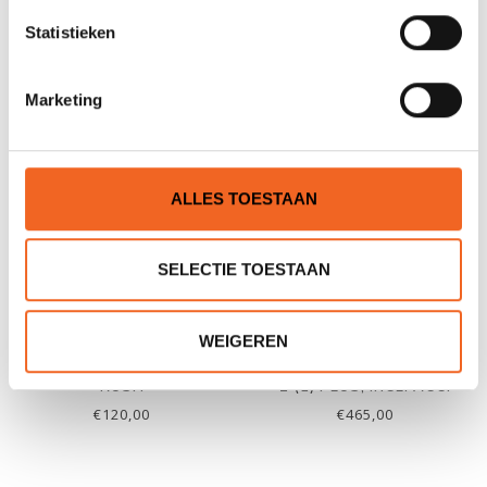
SPATDEK
SEAWAVE/RUSH
Statistieken
2/SEASHINE
€95,00
€320,00
Marketing
ALLES TOESTAAN
SELECTIE TOESTAAN
WEIGEREN
GUMOTEX EXTRA ZIT
GUMOTEX SPATDEK RUSH
RUSH
2 (1) PLUS, INCL. ACC.
€120,00
€465,00