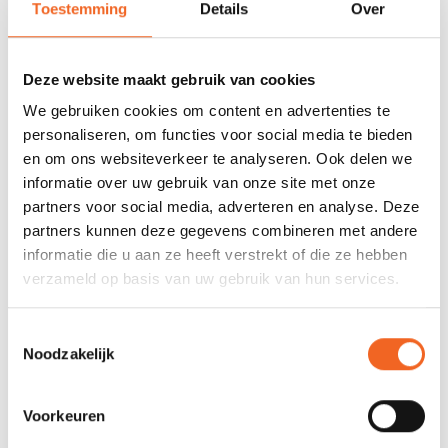
Toestemming
Details
Over
0 sterren op basis van 0 beoordelingen
Deze website maakt gebruik van cookies
JE BEOORDELING TOEVOEGEN
We gebruiken cookies om content en advertenties te
personaliseren, om functies voor social media te bieden
en om ons websiteverkeer te analyseren. Ook delen we
GERELATEERDE PRODUCTEN
informatie over uw gebruik van onze site met onze
partners voor social media, adverteren en analyse. Deze
partners kunnen deze gegevens combineren met andere
informatie die u aan ze heeft verstrekt of die ze hebben
verzameld op basis van uw gebruik van hun services.
Toestemmingsselectie
Noodzakelijk
Voorkeuren
GUMOTEX SPATZEIL VOOR
GUMOTEX ROERKIT,