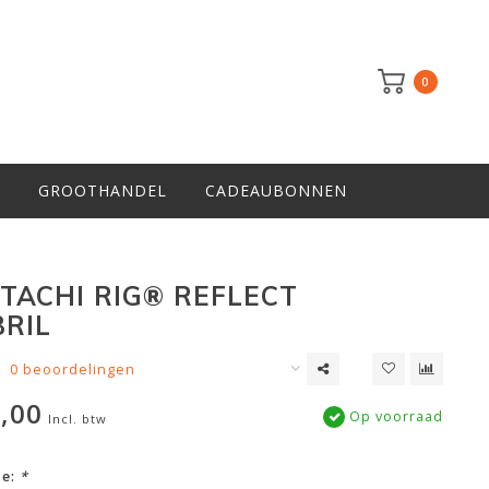
0
GROOTHANDEL
CADEAUBONNEN
TACHI RIG® REFLECT
RIL
0 beoordelingen
,00
Op voorraad
Incl. btw
ze:
*