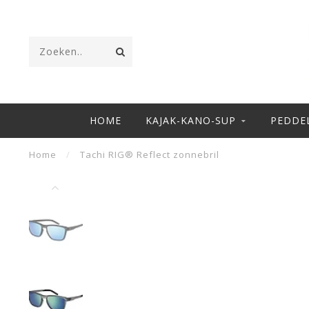
HOME
KAJAK-KANO-SUP
PEDDE
Home
/
Tachi RIG® Reflect zonnebril