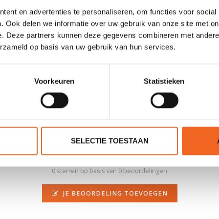
ent en advertenties te personaliseren, om functies voor social
. Ook delen we informatie over uw gebruik van onze site met on
e. Deze partners kunnen deze gegevens combineren met andere i
e meest hoogwaardige eigenschappen van Sweet's Performance zonnebri
erzameld op basis van uw gebruik van hun services.
rieur contrast, minimale kleurvervorming en minder vermoeidheid van
 en bieden 100% UV-bescherming. De bril is ook nog eens voorzien v
R voor extra comfort en veiligheid.
Voorkeuren
Statistieken
SELECTIE TOESTAAN
0 sterren op basis van 0 beoordelingen
JE BEOORDELING TOEVOEGEN