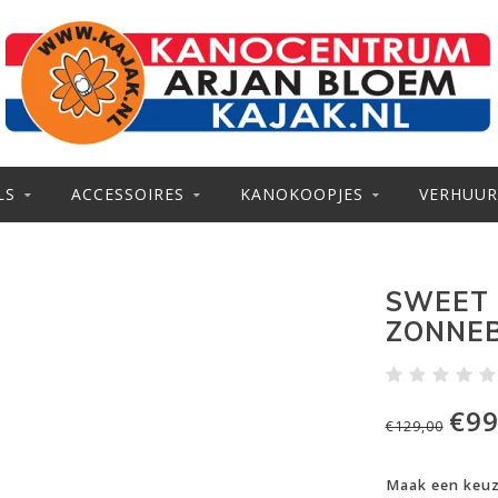
LS
ACCESSOIRES
KANOKOOPJES
VERHUUR
SWEET 
ZONNEB
€99
€129,00
Maak een keu