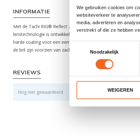
We gebruiken cookies om cont
INFORMATIE
websiteverkeer te analyseren
media, adverteren en analys
Met de Tachi RIG® Reflect zonnebril heeft Sweet Protection d
verstrekt of die ze hebben v
lenstechnologie is ontwikkeld door Sweet Protection voor supe
harde coating voor een eenvoudige reiniging en duurzaamheid
Toestemmingsselectie
de bril zijn voorzien van zachte, gripvaste inzetstukken van TP
Noodzakelijk
REVIEWS
WEIGEREN
Nog niet gewaardeerd