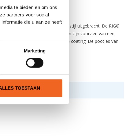
 media te bieden en om ons
ze partners voor social
nformatie die u aan ze heeft
llenlijn in een meer dagelijkste stijl uitgebracht. De RIG®
 de ogen. Beide zijde van de lenzen zijn voorzien van een
an een superoleofobe en hydrofobe coating. De pootjes van
Marketing
ALLES TOESTAAN