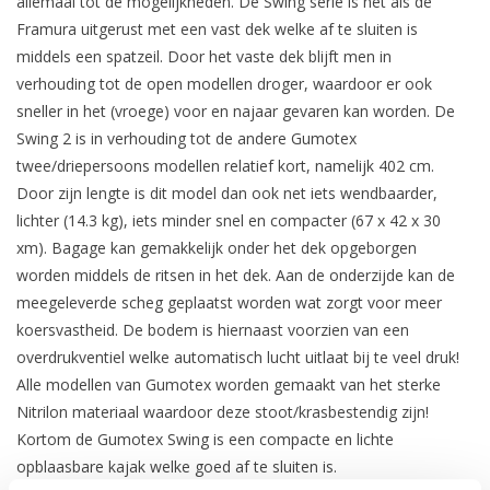
allemaal tot de mogelijkheden. De Swing serie is net als de
Framura uitgerust met een vast dek welke af te sluiten is
middels een spatzeil. Door het vaste dek blijft men in
verhouding tot de open modellen droger, waardoor er ook
sneller in het (vroege) voor en najaar gevaren kan worden. De
Swing 2 is in verhouding tot de andere Gumotex
twee/driepersoons modellen relatief kort, namelijk 402 cm.
Door zijn lengte is dit model dan ook net iets wendbaarder,
lichter (14.3 kg), iets minder snel en compacter (67 x 42 x 30
xm). Bagage kan gemakkelijk onder het dek opgeborgen
worden middels de ritsen in het dek. Aan de onderzijde kan de
meegeleverde scheg geplaatst worden wat zorgt voor meer
koersvastheid. De bodem is hiernaast voorzien van een
overdrukventiel welke automatisch lucht uitlaat bij te veel druk!
Alle modellen van Gumotex worden gemaakt van het sterke
Nitrilon materiaal waardoor deze stoot/krasbestendig zijn!
Kortom de Gumotex Swing is een compacte en lichte
opblaasbare kajak welke goed af te sluiten is.