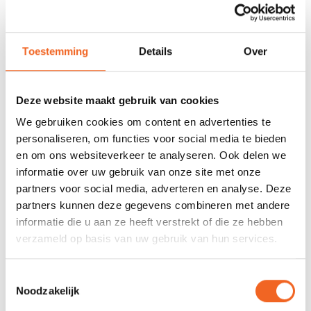
Houdt er rekening mee dat dit model ten alle tijden met
tweepersoons bevaren moet worden voor een optimale peddel
ervaring. De Swing wordt geleverd met tweepersoons-spatdek
Toestemming
Details
Over
(permanent bevestigd), koordtas, scheg, stoel ,voetsteun en
reparatieset met ventiel/pomp adaptor.
Deze website maakt gebruik van cookies
We gebruiken cookies om content en advertenties te
SPECIFICATIES
personaliseren, om functies voor social media te bieden
en om ons websiteverkeer te analyseren. Ook delen we
Lengte:
402 cm
informatie over uw gebruik van onze site met onze
partners voor social media, adverteren en analyse. Deze
Breedte:
87 cm
partners kunnen deze gegevens combineren met andere
informatie die u aan ze heeft verstrekt of die ze hebben
Gewicht:
14,3 kg
verzameld op basis van uw gebruik van hun services.
Capaciteit:
220 kg
Toestemmingsselectie
Max.Luchtdruk:
0,2 bar
Noodzakelijk
Vinnen:
1 afneembaar