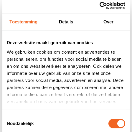
SNELLE LEVERING
DE GROOTSTE
VOORRAAD
Met track and trace
Duizenden kano's op
voorraad
Toestemming
Details
Over
678 GOOGLE REVIEWS
PROEFVAART
MOGELIJKHEID
Beoordeling 4,8/5
Bij onze showroom
sterren
Deze website maakt gebruik van cookies
locatie
We gebruiken cookies om content en advertenties te
personaliseren, om functies voor social media te bieden
en om ons websiteverkeer te analyseren. Ook delen we
INFORMATIE
informatie over uw gebruik van onze site met onze
partners voor social media, adverteren en analyse. Deze
Dit polypropyleen touw heeft een dikte van 5 millimeter. Als u
partners kunnen deze gegevens combineren met andere
(bijvoorbeeld) 4 meter touw wilt, besteld u het product 4 keer.
informatie die u aan ze heeft verstrekt of die ze hebben
verzameld op basis van uw gebruik van hun services.
REVIEWS
Toestemmingsselectie
Noodzakelijk
Nog niet gewaardeerd