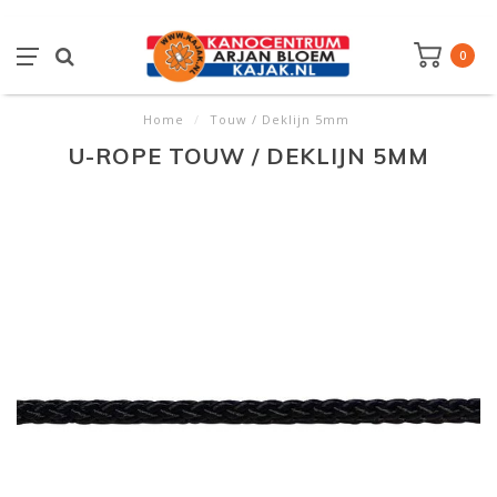
0
Home
/
Touw / Deklijn 5mm
U-ROPE TOUW / DEKLIJN 5MM