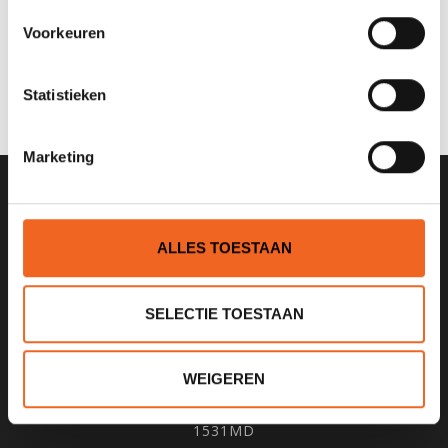
Voorkeuren
0 sterren op basis van 0 beoordelingen
JE BEOORDELING TOEVOEGEN
Statistieken
Marketing
SCHRIJF JE IN VOOR ONZE
NIEUWSBRIEF
ALLES TOESTAAN
SELECTIE TOESTAAN
KANOCENTRUM ARJAN BLOEM
WEIGEREN
Poelweg 1B
1531MD