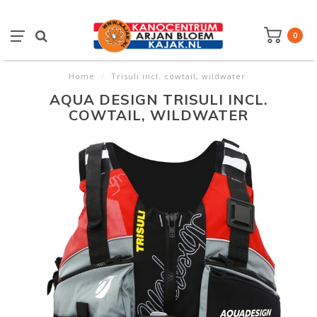
0
Home
/
Trisuli incl. cowtail, wildwater
AQUA DESIGN TRISULI INCL.
COWTAIL, WILDWATER