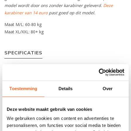
model wordt door ons zonder karabiner geleverd.
Deze
karabiner van 14 euro
past goed op dit model.
Maat M/L: 60-80 kg
Maat XL/XXL: 80+ kg
SPECIFICATIES
Materiaal
Cordura1000 D
Verstelbaarheid:
3 banden per zijkant +
schouderbanden
Toestemming
Details
Over
Rits:
Ja (YKK)
Deze website maakt gebruik van cookies
Zakken:
4
We gebruiken cookies om content en advertenties te
Drinkzak optie:
Ja
personaliseren, om functies voor social media te bieden