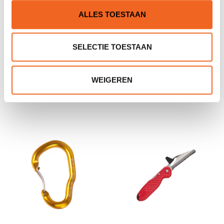
ALLES TOESTAAN
SELECTIE TOESTAAN
HIKO SALTY DOG MET
HIKO ROGUE ION,
HARNAS, WILDWATER
WILDWATER
WEIGEREN
€129,00
€139,00
€176,00
€192,00