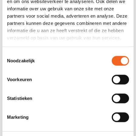
en om ons websiteverkeer te analyseren. Ook delen we
Drijfvermogen:
M/L (70 N), XL/XXL (70 N)
informatie over uw gebruik van onze site met onze
partners voor social media, adverteren en analyse. Deze
REVIEWS
partners kunnen deze gegevens combineren met andere
informatie die u aan ze heeft verstrekt of die ze hebben
verzameld op basis van uw gebruik van hun services.
Nog niet gewaardeerd
Toestemmingsselectie
0 sterren op basis van 0 beoordelingen
Noodzakelijk
JE BEOORDELING TOEVOEGEN
Voorkeuren
GERELATEERDE PRODUCTEN
Statistieken
Marketing