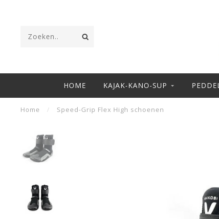
HOME
KAJAK-KANO-SUP
PEDDE
Home
/
Speed-Grip Flex High schoenen