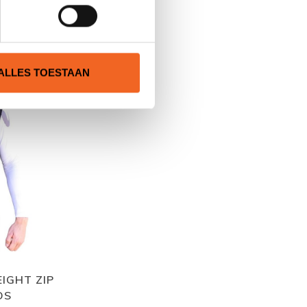
N
ALLES TOESTAAN
IGHT ZIP
OS