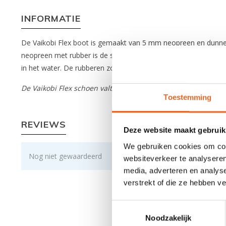
INFORMATIE
De Vaikobi Flex boot is gemaakt van 5 mm neopreen en dunne
neopreen met rubber is de schoen comfortabel om te dragen. Do
in het water. De rubberen zool zorgt voor goede grip bij natt
De Vaikobi Flex schoen valt klein. Bestel bij twijfel een maat 
Toestemming
REVIEWS
Deze website maakt gebruik
We gebruiken cookies om cont
Nog niet gewaardeerd
websiteverkeer te analyseren
media, adverteren en analys
verstrekt of die ze hebben v
Toestemmingsselectie
Noodzakelijk