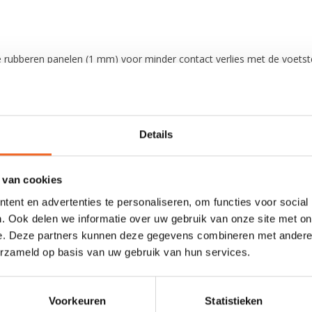
 rubberen panelen (1 mm) voor minder contact verlies met de voets
or de naadloze afsluiting en de extra band, welke verwijderd kan wo
e ondergronden.
groter.
Details
 van cookies
ent en advertenties te personaliseren, om functies voor social
. Ook delen we informatie over uw gebruik van onze site met on
e. Deze partners kunnen deze gegevens combineren met andere i
erzameld op basis van uw gebruik van hun services.
0 sterren op basis van 0 beoordelingen
JE BEOORDELING TOEVOEGEN
Voorkeuren
Statistieken