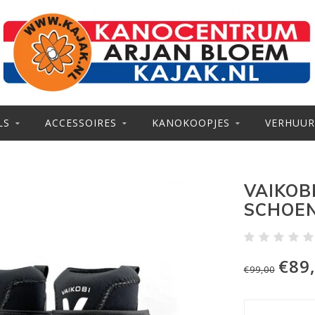
LS
ACCESSOIRES
KANOKOOPJES
VERHUUR
VAIKOB
SCHOE
€89
€99,00