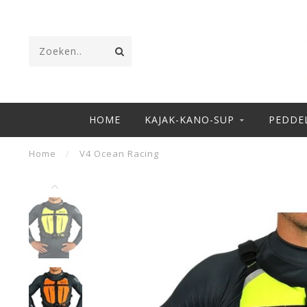
HOME
KAJAK-KANO-SUP
PEDDE
Home
/
V4 Ocean Racing