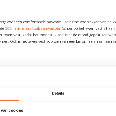
 zorgt voor een comfortabele pasvorm. De ruime voorzakken van de V
r de
500 milliliter drinkzak van Vaikobi
. Achter op het zwemvest zit een
het zwemvest, zodat het mondstuk snel met de mond gepakt kan worde
men. Ook is het zwemvest voorzien van een lus om een leash aan vast 
Nylon
2 banden per zijkant + schouderbanden
Details
Ja
 van cookies
3