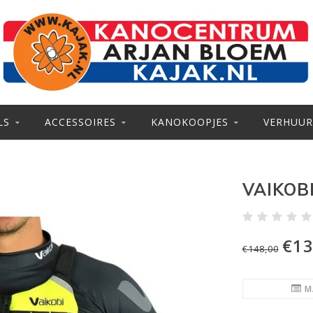
LS
ACCESSOIRES
KANOKOOPJES
VERHUUR
VAIKOB
€13
€148,00
M