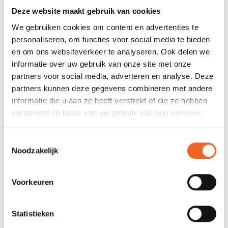
Verstelbaarheid:
2 banden per zijkant +
Deze website maakt gebruik van cookies
schouderbanden
We gebruiken cookies om content en advertenties te
personaliseren, om functies voor social media te bieden
Rits:
Ja
en om ons websiteverkeer te analyseren. Ook delen we
Zakken:
3
informatie over uw gebruik van onze site met onze
partners voor social media, adverteren en analyse. Deze
Drinkzak optie:
Ja
partners kunnen deze gegevens combineren met andere
informatie die u aan ze heeft verstrekt of die ze hebben
Drijfvermogen:
50 N (XS-XL)
verzameld op basis van uw gebruik van hun services.
REVIEWS
Toestemmingsselectie
Noodzakelijk
Nog niet gewaardeerd
Voorkeuren
0 sterren op basis van 0 beoordelingen
Statistieken
JE BEOORDELING TOEVOEGEN