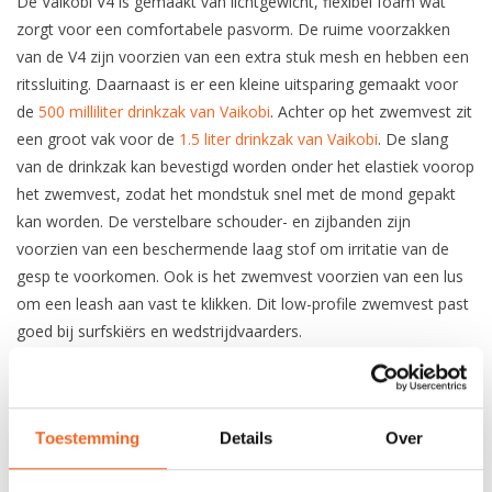
De Vaikobi V4 is gemaakt van lichtgewicht, flexibel foam wat
zorgt voor een comfortabele pasvorm. De ruime voorzakken
van de V4 zijn voorzien van een extra stuk mesh en hebben een
ritssluiting. Daarnaast is er een kleine uitsparing gemaakt voor
de
500 milliliter drinkzak van Vaikobi
. Achter op het zwemvest zit
een groot vak voor de
1.5 liter drinkzak van Vaikobi
. De slang
van de drinkzak kan bevestigd worden onder het elastiek voorop
het zwemvest, zodat het mondstuk snel met de mond gepakt
kan worden. De verstelbare schouder- en zijbanden zijn
voorzien van een beschermende laag stof om irritatie van de
gesp te voorkomen. Ook is het zwemvest voorzien van een lus
om een leash aan vast te klikken. Dit low-profile zwemvest past
goed bij surfskiërs en wedstrijdvaarders.
SPECIFICATIES
Toestemming
Details
Over
Materiaal
Nylon