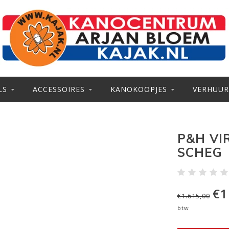
LS
ACCESSOIRES
KANOKOOPJES
VERHUUR
P&H VIR
SCHEG
€1
€1.615,00
btw