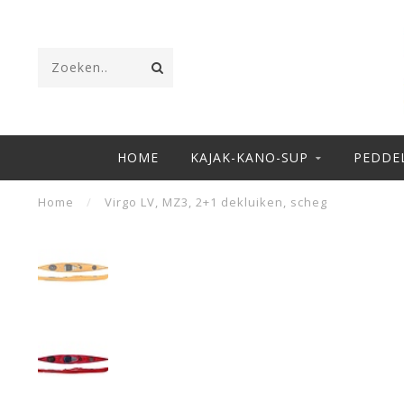
HOME
KAJAK-KANO-SUP
PEDDE
Home
/
Virgo LV, MZ3, 2+1 dekluiken, scheg