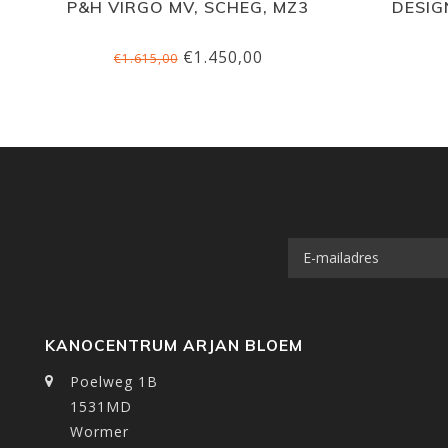
P&H VIRGO MV, SCHEG, MZ3
DESIG
€1.450,00
€1.615,00
KANOCENTRUM ARJAN BLOEM
Poelweg 1B
1531MD
Wormer