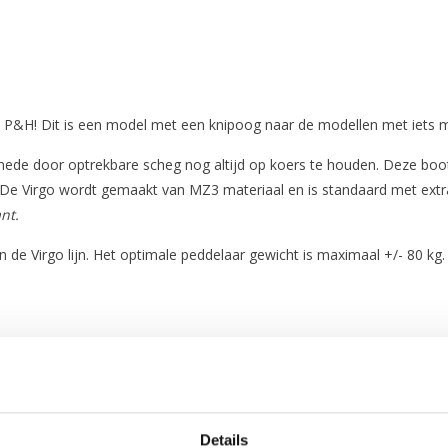
P&H! Dit is een model met een knipoog naar de modellen met iets me
n mede door optrekbare scheg nog altijd op koers te houden. Deze bo
 De Virgo wordt gemaakt van MZ3 materiaal en is standaard met extra
nt.
 de Virgo lijn. Het optimale peddelaar gewicht is maximaal +/- 80 kg
mogelijk in Corelite X uitvoering).
Details