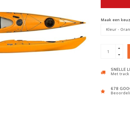
Maak een keu
Kleur - Oran
SNELLE 
Met track
678 GOO
Beoordeli