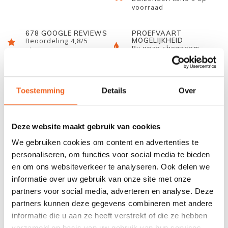
voorraad
678 GOOGLE REVIEWS
PROEFVAART
MOGELIJKHEID
Beoordeling 4,8/5
Bij onze showroom
sterren
locatie
Toestemming
Details
Over
INFORMATIE
INFORMATIE
Deze website maakt gebruik van cookies
We gebruiken cookies om content en advertenties te
Met de Prijon vlakke beugels kan een kajak eenvoudig
personaliseren, om functies voor social media te bieden
vervoerd worden. De kajak wordt op zijn onderkant op de
en om ons websiteverkeer te analyseren. Ook delen we
steunen gelegd en kan daarna vastgemaakt worden met
informatie over uw gebruik van onze site met onze
spanbanden. De beugels kunnen naar elkaar toe of van
partners voor social media, adverteren en analyse. Deze
elkaar af geschoven worden, afhankelijk van hoe breed de
partners kunnen deze gegevens combineren met andere
kajak is. Een set bestaat uit vier beugels voor één kajak.
informatie die u aan ze heeft verstrekt of die ze hebben
Deze beugel wordt bevestigd door de T-nut in het profiel
verzameld op basis van uw gebruik van hun services.