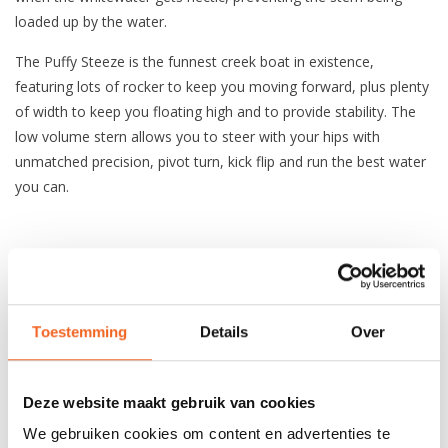
loaded up by the water.
The Puffy Steeze is the funnest creek boat in existence,
featuring lots of rocker to keep you moving forward, plus plenty
of width to keep you floating high and to provide stability. The
low volume stern allows you to steer with your hips with
unmatched precision, pivot turn, kick flip and run the best water
you can.
SPECIFICATIES
Lengte:
274 cm
Toestemming
Details
Over
Breedte:
68 cm
Kuiplengte:
90 cm
Deze website maakt gebruik van cookies
Volume:
320 L
We gebruiken cookies om content en advertenties te