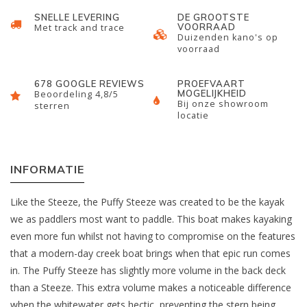
SNELLE LEVERING
DE GROOTSTE
VOORRAAD
Met track and trace
Duizenden kano's op
voorraad
678 GOOGLE REVIEWS
PROEFVAART
MOGELIJKHEID
Beoordeling 4,8/5
Bij onze showroom
sterren
locatie
INFORMATIE
Like the Steeze, the Puffy Steeze was created to be the kayak
we as paddlers most want to paddle. This boat makes kayaking
even more fun whilst not having to compromise on the features
that a modern-day creek boat brings when that epic run comes
in. The Puffy Steeze has slightly more volume in the back deck
than a Steeze. This extra volume makes a noticeable difference
when the whitewater gets hectic, preventing the stern being