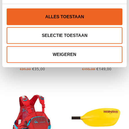
ALLES TOESTAAN
SELECTIE TOESTAAN
WEIGEREN
H.F. WERPLIJN WEASEL, 18
PALM IMPACT, NEOPREEN
MTR
€35,00
€149,00
€39,00
€195,00