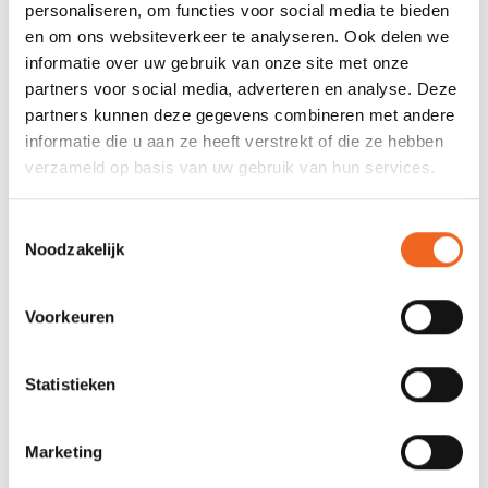
personaliseren, om functies voor social media te bieden
Gewicht kajak:
21.5 kg
en om ons websiteverkeer te analyseren. Ook delen we
informatie over uw gebruik van onze site met onze
Gewichtsklasse:
60-120 kg
partners voor social media, adverteren en analyse. Deze
partners kunnen deze gegevens combineren met andere
informatie die u aan ze heeft verstrekt of die ze hebben
REVIEWS
verzameld op basis van uw gebruik van hun services.
Nog niet gewaardeerd
Toestemmingsselectie
Noodzakelijk
0 sterren op basis van 0 beoordelingen
Voorkeuren
JE BEOORDELING TOEVOEGEN
Statistieken
GERELATEERDE PRODUCTEN
Marketing