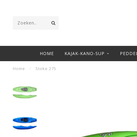
HOME
KAJAK-KANO-SUP
PEDDE
Home
/
Stoke 275