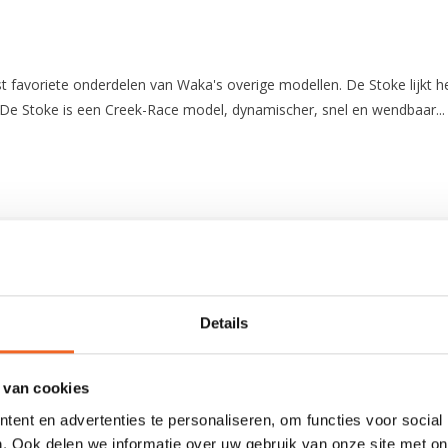
favoriete onderdelen van Waka's overige modellen. De Stoke lijkt het
De Stoke is een Creek-Race model, dynamischer, snel en wendbaar...
273 cm
67.5 cm
90 cm
Details
350 L
 van cookies
21.5 kg
ent en advertenties te personaliseren, om functies voor social
60-80 kg
. Ook delen we informatie over uw gebruik van onze site met on