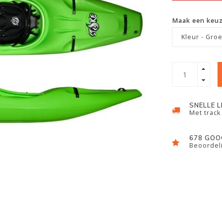
Maak een keu
Kleur - Gro
SNELLE 
Met track
678 GOO
Beoordeli