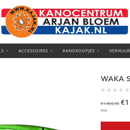
LS
ACCESSOIRES
KANOKOOPJES
VERHUUR
WAKA S
€1
€1.450,00
btw