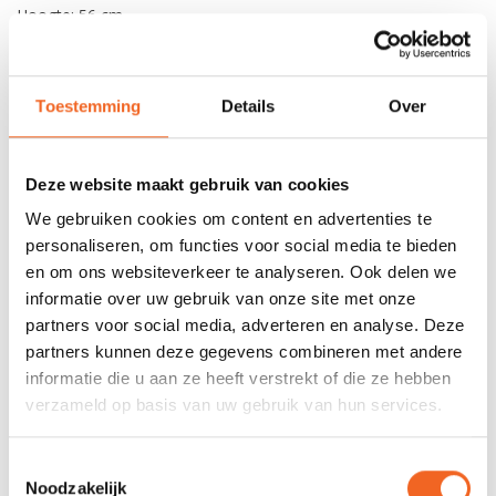
Hoogte: 56 cm
Ø: 29.5 cm
Toestemming
Details
Over
REVIEWS
Deze website maakt gebruik van cookies
Nog niet gewaardeerd
We gebruiken cookies om content en advertenties te
personaliseren, om functies voor social media te bieden
0 sterren op basis van 0 beoordelingen
en om ons websiteverkeer te analyseren. Ook delen we
informatie over uw gebruik van onze site met onze
JE BEOORDELING TOEVOEGEN
partners voor social media, adverteren en analyse. Deze
partners kunnen deze gegevens combineren met andere
informatie die u aan ze heeft verstrekt of die ze hebben
GERELATEERDE PRODUCTEN
verzameld op basis van uw gebruik van hun services.
Toestemmingsselectie
Noodzakelijk