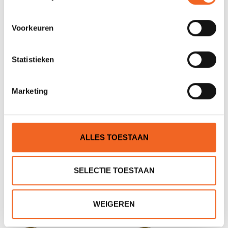
Voorkeuren
Statistieken
H.F. WATERDICHTE TAS
KAJAK WATERDICHTE TAS
Marketing
40 LTR, PVC 350
5 LTR, PVC
€24,00
€10,00
€29,00
€15,00
ALLES TOESTAAN
SELECTIE TOESTAAN
WEIGEREN