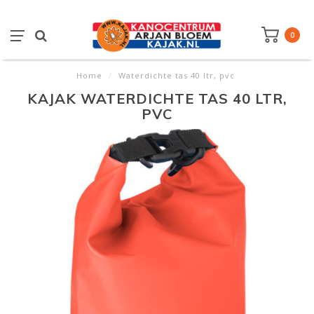
0
Home
/
Waterdichte tas 40 ltr, pvc
KAJAK WATERDICHTE TAS 40 LTR,
PVC