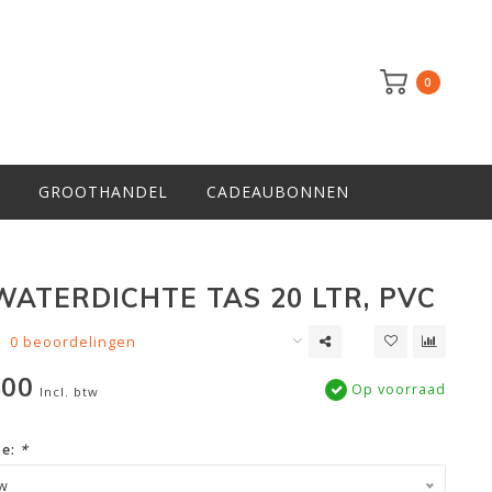
0
GROOTHANDEL
CADEAUBONNEN
WATERDICHTE TAS 20 LTR, PVC
0 beoordelingen
,00
Op voorraad
Incl. btw
ze:
*
uw