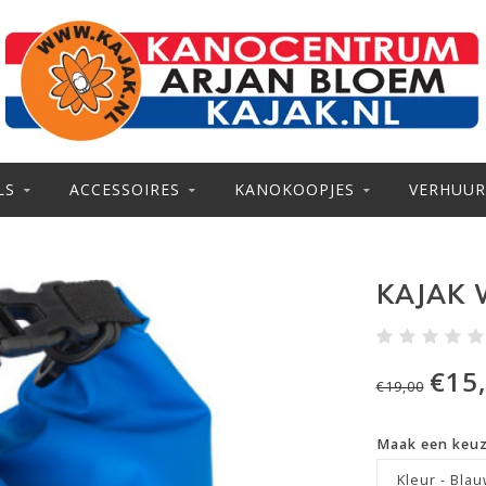
LS
ACCESSOIRES
KANOKOOPJES
VERHUUR
KAJAK 
€15
€19,00
Maak een keu
Kleur - Bla