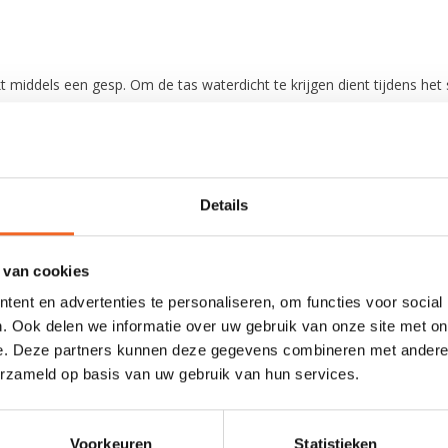
t middels een gesp. Om de tas waterdicht te krijgen dient tijdens h
s 20 liter. Verkrijgbaar in de kleuren blauw en rood.
Details
 van cookies
ent en advertenties te personaliseren, om functies voor social
. Ook delen we informatie over uw gebruik van onze site met on
e. Deze partners kunnen deze gegevens combineren met andere i
erzameld op basis van uw gebruik van hun services.
0 sterren op basis van 0 beoordelingen
JE BEOORDELING TOEVOEGEN
Voorkeuren
Statistieken