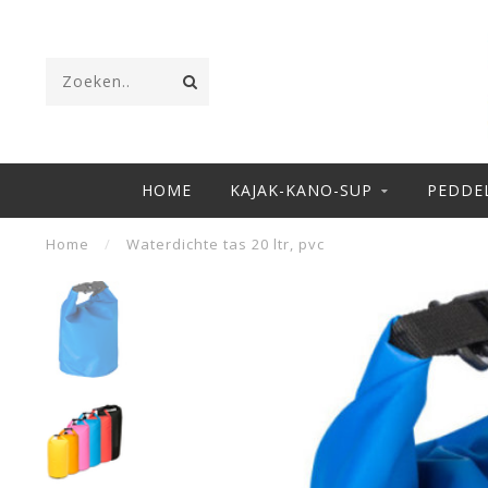
HOME
KAJAK-KANO-SUP
PEDDE
Home
/
Waterdichte tas 20 ltr, pvc