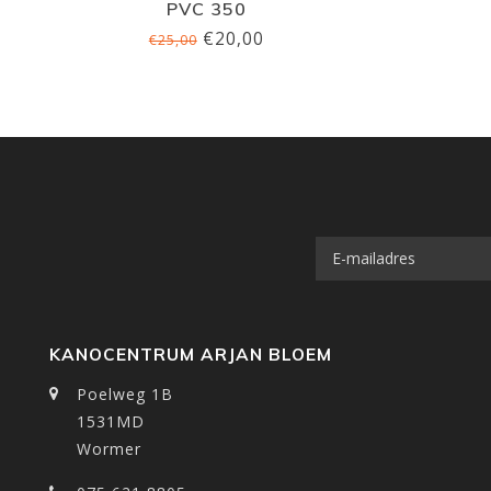
PVC 350
€20,00
€25,00
KANOCENTRUM ARJAN BLOEM
Poelweg 1B
1531MD
Wormer