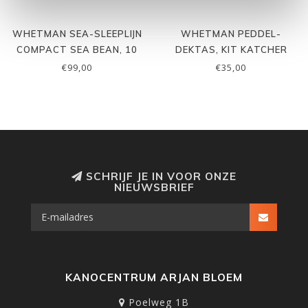
WHETMAN SEA-SLEEPLIJN
WHETMAN PEDDEL-
COMPACT SEA BEAN, 10
DEKTAS, KIT KATCHER
MTR
€99,00
€35,00
SCHRIJF JE IN VOOR ONZE
NIEUWSBRIEF
KANOCENTRUM ARJAN BLOEM
Poelweg 1B