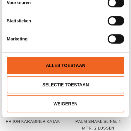
Voorkeuren
Statistieken
WHETMAN KRAB STICK
PALM KARABINER SCREW
€7,00
€25,00
€29,00
Marketing
ALLES TOESTAAN
SELECTIE TOESTAAN
WEIGEREN
PRIJON KARABINER KAJAK
PALM SNAKE SLING, 4
MTR. 2 LUSSEN