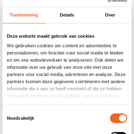
REVIEWS
Toestemming
Details
Over
Nog niet gewaardeerd
Deze website maakt gebruik van cookies
0 sterren op basis van 0 beoordelingen
We gebruiken cookies om content en advertenties te
personaliseren, om functies voor social media te bieden
JE BEOORDELING TOEVOEGEN
en om ons websiteverkeer te analyseren. Ook delen we
informatie over uw gebruik van onze site met onze
partners voor social media, adverteren en analyse. Deze
GERELATEERDE PRODUCTEN
partners kunnen deze gegevens combineren met andere
informatie die u aan ze heeft verstrekt of die ze hebben
verzameld op basis van uw gebruik van hun services.
Toestemmingsselectie
Noodzakelijk