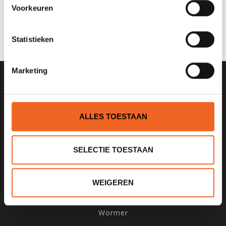
0 sterren op basis van 0 beoordelingen
Voorkeuren
JE BEOORDELING TOEVOEGEN
Statistieken
Marketing
SCHRIJF JE IN VOOR ONZE
NIEUWSBRIEF
ALLES TOESTAAN
SELECTIE TOESTAAN
KANOCENTRUM ARJAN BLOEM
WEIGEREN
Poelweg 1B
1531MD
Wormer