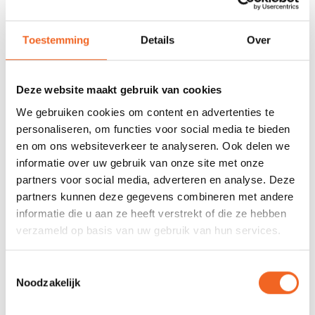
678 GOOGLE REVIEWS
PROEFVAART
Toestemming
Details
Over
MOGELIJKHEID
Beoordeling 4,8/5
Bij onze showroom
sterren
locatie
Deze website maakt gebruik van cookies
We gebruiken cookies om content en advertenties te
INFORMATIE
personaliseren, om functies voor social media te bieden
en om ons websiteverkeer te analyseren. Ook delen we
De vervangende Zet rugsteun voor wanneer de oude aan
informatie over uw gebruik van onze site met onze
vervanging toe is. Geschikt voor kajaks van het merk Zet.
Let
partners voor social media, adverteren en analyse. Deze
op
: dit is enkel de rugband, wordt niet geleverd met banden etc.
partners kunnen deze gegevens combineren met andere
informatie die u aan ze heeft verstrekt of die ze hebben
verzameld op basis van uw gebruik van hun services.
REVIEWS
Toestemmingsselectie
Nog niet gewaardeerd
Noodzakelijk