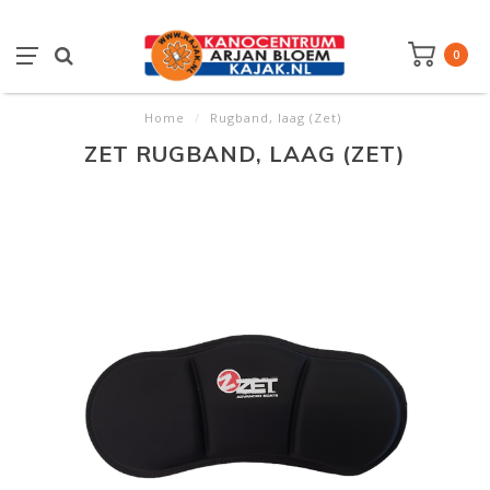
0
Home
/
Rugband, laag (Zet)
ZET RUGBAND, LAAG (ZET)