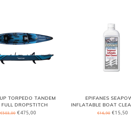
UP TORPEDO TANDEM
EPIFANES SEAPO
, FULL DROPSTITCH
INFLATABLE BOAT CLEA
ML
€475,00
€15,50
€503,00
€16,90