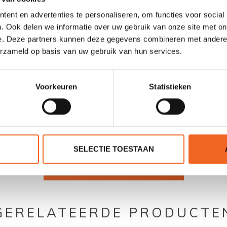
190 kg
ent en advertenties te personaliseren, om functies voor social
. Ook delen we informatie over uw gebruik van onze site met on
3.5 PSI zijtubes, 10 PSI bodem
e. Deze partners kunnen deze gegevens combineren met andere i
erzameld op basis van uw gebruik van hun services.
2 afneembaar
Voorkeuren
Statistieken
0 sterren op basis van 0 beoordelingen
SELECTIE TOESTAAN
JE BEOORDELING TOEVOEGEN
GERELATEERDE PRODUCTE