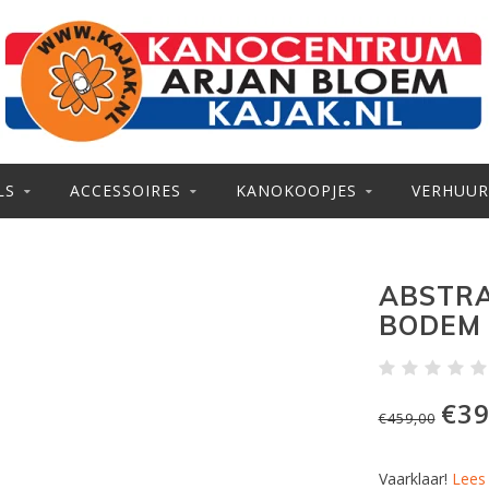
LS
ACCESSOIRES
KANOKOOPJES
VERHUUR
ABSTRA
BODEM
€39
€459,00
Vaarklaar!
Lees 