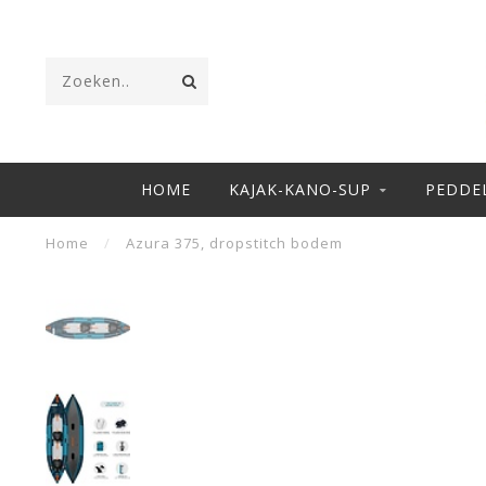
HOME
KAJAK-KANO-SUP
PEDDE
Home
/
Azura 375, dropstitch bodem