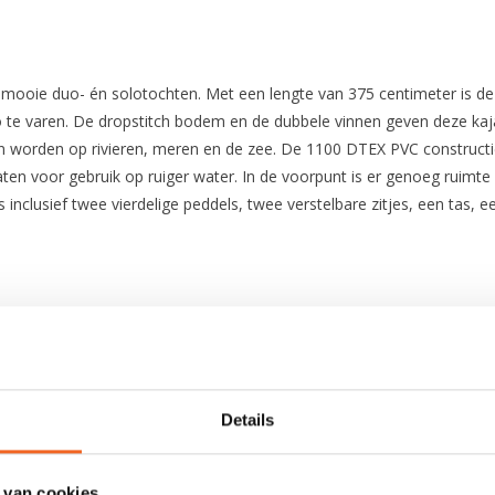
 mooie duo- én solotochten. Met een lengte van 375 centimeter is de
 te varen. De dropstitch bodem en de dubbele vinnen geven deze kaj
en worden op rivieren, meren en de zee. De 1100 DTEX PVC constructi
 gaten voor gebruik op ruiger water. In de voorpunt is er genoeg rui
 inclusief twee vierdelige peddels, twee verstelbare zitjes, een tas
375 cm
Details
99 cm
12.8 kg
 van cookies