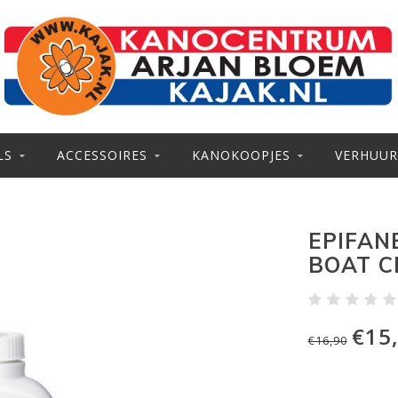
LS
ACCESSOIRES
KANOKOOPJES
VERHUUR
EPIFAN
BOAT C
€15
€16,90