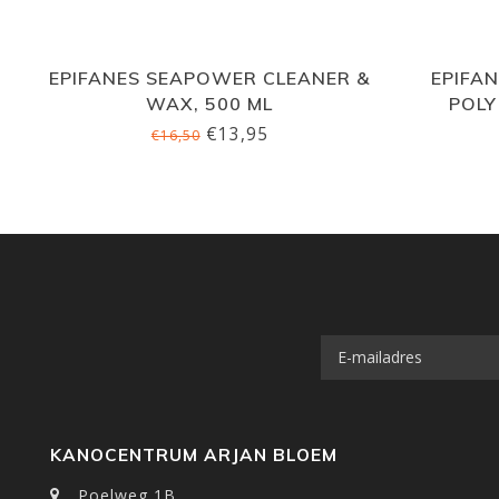
EPIFANES SEAPOWER CLEANER &
EPIFA
WAX, 500 ML
POLY
€13,95
€16,50
KANOCENTRUM ARJAN BLOEM
Poelweg 1B