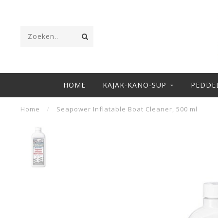
HOME
KAJAK-KANO-SUP
PEDDE
Home
/
Seapower Inflatable Boat Cleaner, 500 ml