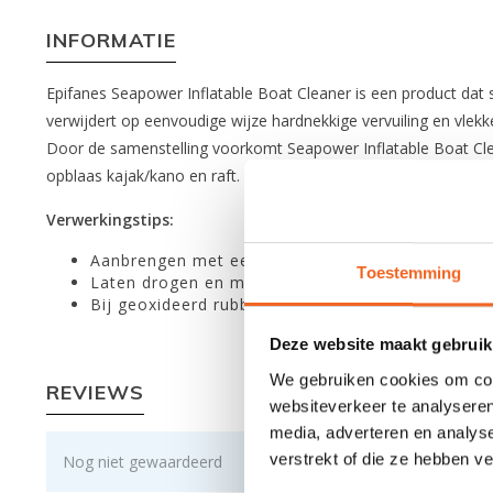
INFORMATIE
Epifanes Seapower Inflatable Boat Cleaner is een product dat s
verwijdert op eenvoudige wijze hardnekkige vervuiling en vlekk
Door de samenstelling voorkomt Seapower Inflatable Boat Clean
opblaas kajak/kano en raft.
Verwerkingstips:
Aanbrengen met een zachte doek in overlappend
Toestemming
Laten drogen en met een zachte doek uitpoetse
Bij geoxideerd rubber gebruik maken van een schuu
Deze website maakt gebruik
We gebruiken cookies om cont
REVIEWS
websiteverkeer te analyseren
media, adverteren en analys
verstrekt of die ze hebben v
Nog niet gewaardeerd