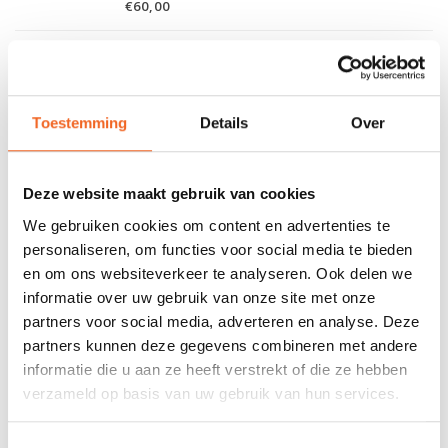
€60,00
WAVE SPORT RUGBAND WHITEOUT
Toestemming
Details
Over
€65,00
Deze website maakt gebruik van cookies
We gebruiken cookies om content en advertenties te
personaliseren, om functies voor social media te bieden
WAVE SPORT RUGBAND WHITEOUT,
FIXED
en om ons websiteverkeer te analyseren. Ook delen we
informatie over uw gebruik van onze site met onze
partners voor social media, adverteren en analyse. Deze
partners kunnen deze gegevens combineren met andere
informatie die u aan ze heeft verstrekt of die ze hebben
verzameld op basis van uw gebruik van hun services.
€69,00
Toestemmingsselectie