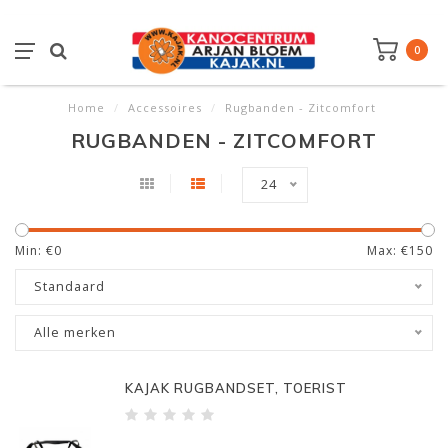
0
Home
/
Accessoires
/
Rugbanden - Zitcomfort
RUGBANDEN - ZITCOMFORT
24
Min: €
0
Max: €
150
Standaard
Alle merken
KAJAK RUGBANDSET, TOERIST