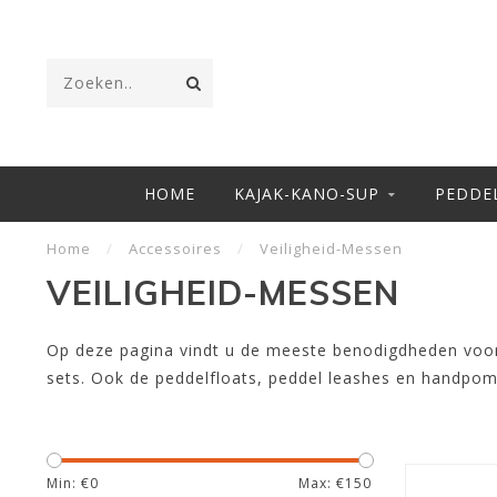
HOME
KAJAK-KANO-SUP
PEDDE
Home
/
Accessoires
/
Veiligheid-Messen
VEILIGHEID-MESSEN
Op deze pagina vindt u de meeste benodigdheden voor
sets. Ook de peddelfloats, peddel leashes en handpomp
Min: €
0
Max: €
150