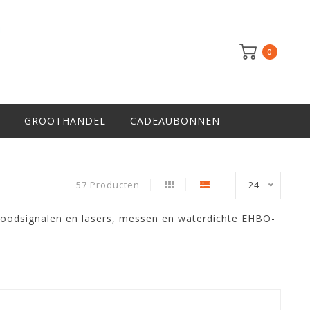
0
GROOTHANDEL
CADEAUBONNEN
57 Producten
24
noodsignalen en lasers, messen en waterdichte EHBO-