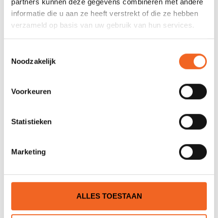
partners kunnen deze gegevens combineren met andere
informatie die u aan ze heeft verstrekt of die ze hebben
0 sterren op basis van 0 beoordelingen
verzameld op basis van uw gebruik van hun services.
JE BEOORDELING TOEVOEGEN
Toestemmingsselectie
Noodzakelijk
GERELATEERDE PRODUCTEN
Voorkeuren
Statistieken
Marketing
ALLES TOESTAAN
AQUA DESIGN SUP-BEEN
AQUA DESIGN SLIDER