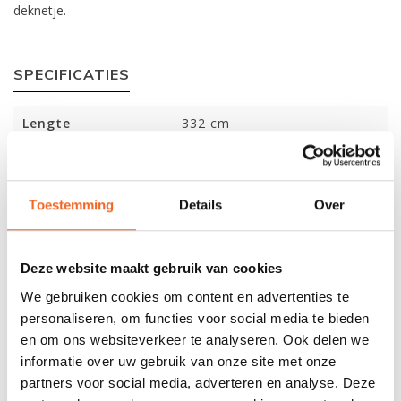
deknetje.
SPECIFICATIES
Lengte
332 cm
Breedte
87 cm
Dikte
18 cm
Toestemming
Details
Over
Gewicht
22 kg
Capaciteit
110 kg
Deze website maakt gebruik van cookies
We gebruiken cookies om content en advertenties te
personaliseren, om functies voor social media te bieden
REVIEWS
en om ons websiteverkeer te analyseren. Ook delen we
informatie over uw gebruik van onze site met onze
partners voor social media, adverteren en analyse. Deze
Nog niet gewaardeerd