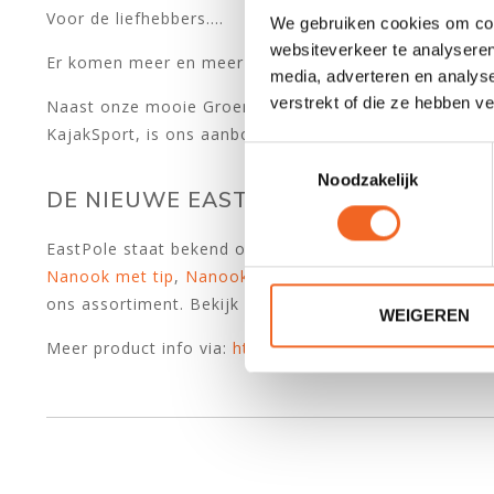
Voor de liefhebbers....
We gebruiken cookies om cont
websiteverkeer te analyseren
Er komen meer en meer liefhebbers voor de Groenland
media, adverteren en analys
verstrekt of die ze hebben v
Naast onze mooie Groenlandse peddels van Wiosla, de 
KajakSport, is ons aanbod bij de Groenlandse peddels
Toestemmingsselectie
Noodzakelijk
DE NIEUWE EASTPOLE PEDDELS
EastPole staat bekend om de Nanook serie en wij hebb
Nanook met tip
,
Nanook Bone Edge Glow
en de
Nanoo
ons assortiment. Bekijk alle nieuwe modellen
hier
. Pri
WEIGEREN
Meer product info via:
https://eastpolepaddles.com/