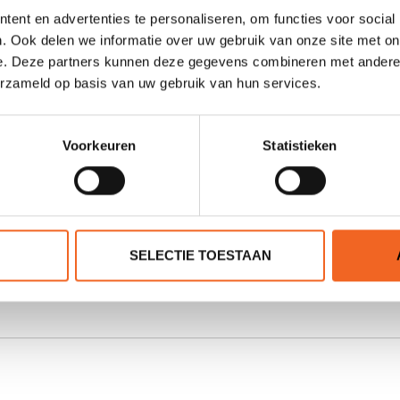
ent en advertenties te personaliseren, om functies voor social
. Ook delen we informatie over uw gebruik van onze site met on
se peddels, dus ons aanbod wordt breder.
e. Deze partners kunnen deze gegevens combineren met andere i
erzameld op basis van uw gebruik van hun services.
superlichte carbon peddel van Spirit en de carbon Inuksuk 
 aangevuld met de Gearlab Outdoors en EastPole peddels!
Voorkeuren
Statistieken
en de volgende 4 uitvoeringen in onze winkel:
Nanook stan
k Black Bone
(deelbaar). Ook de
Isigaa
en
Aleutian
hebben 
jzen vanaf €280,- tot €360,-. Ze liggen allemaal in Wormer!
SELECTIE TOESTAAN