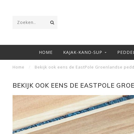
HOME
KAJAK-KANO-SUP
PEDDE
Home
/
Bekijk ook eens de EastPole Groenlandse pedd
BEKIJK OOK EENS DE EASTPOLE GRO