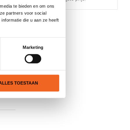
 media te bieden en om ons
ze partners voor social
nformatie die u aan ze heeft
van
Marketing
daard
,
we in
ALLES TOESTAAN