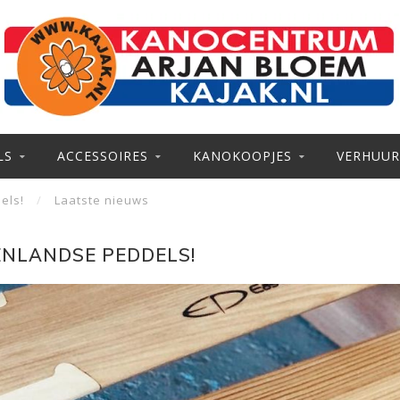
LS
ACCESSOIRES
KANOKOOPJES
VERHUUR
els!
/
Laatste nieuws
ENLANDSE PEDDELS!