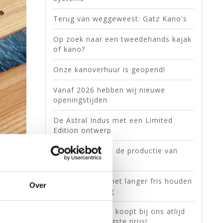
Terug van weggeweest: Gatz Kano's
Op zoek naar een tweedehands kajak
of kano?
Onze kanoverhuur is geopend!
Vanaf 2026 hebben wij nieuwe
openingstijden
De Astral Indus met een Limited
Edition ontwerp
Valley stopt met de productie van
eigen deksels
Grangers: voor het langer fris houden
Over
van kajakkleding
Extra Korting? U koopt bij ons atlijd
voor de allerlaagste prijs!