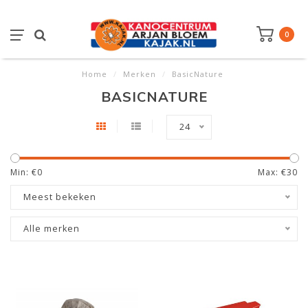
0
Home
/
Merken
/
BasicNature
BASICNATURE
24
Min: €
0
Max: €
30
Meest bekeken
Alle merken