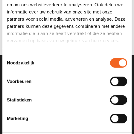
en om ons websiteverkeer te analyseren. Ook delen we
informatie over uw gebruik van onze site met onze
BASICNATURE E.H.B.O.
BASICNATURE E.H.B.O.
partners voor social media, adverteren en analyse. Deze
SET STANDAARD,
SET PLUS, WATERDICHT
partners kunnen deze gegevens combineren met andere
WATERDICHT
€22,00
€29,00
€24,50
€32,95
informatie die u aan ze heeft verstrekt of die ze hebben
verzameld op basis van uw gebruik van hun services.
Toestemmingsselectie
Noodzakelijk
SCHRIJF JE IN VOOR ONZE
NIEUWSBRIEF
Voorkeuren
Statistieken
Marketing
KANOCENTRUM ARJAN BLOEM
Poelweg 1B