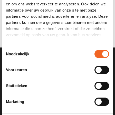
en om ons websiteverkeer te analyseren. Ook delen we
informatie over uw gebruik van onze site met onze
GRANGERS PERFORMANCE
GRANGERS WETSUIT
partners voor social media, adverteren en analyse. Deze
WASH + REPEL PLUS
WASH, 500 ML
partners kunnen deze gegevens combineren met andere
COMBI
€17,95
€11,95
€28,95
informatie die u aan ze heeft verstrekt of die ze hebben
verzameld op basis van uw gebruik van hun services.
Toestemmingsselectie
Noodzakelijk
SCHRIJF JE IN VOOR ONZE
NIEUWSBRIEF
Voorkeuren
Statistieken
Marketing
KANOCENTRUM ARJAN BLOEM
Poelweg 1B