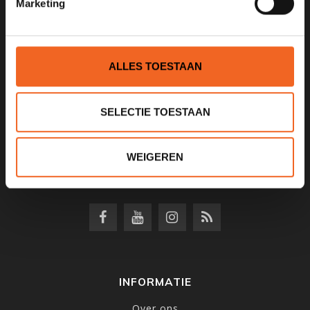
Marketing
KANOCENTRUM ARJAN BLOEM
ALLES TOESTAAN
Poelweg 1B
1531MD
Wormer
SELECTIE TOESTAAN
075 621 8805
WEIGEREN
info@kajak.nl
INFORMATIE
Over ons