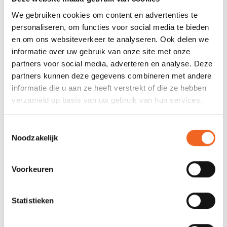
We gebruiken cookies om content en advertenties te
personaliseren, om functies voor social media te bieden
en om ons websiteverkeer te analyseren. Ook delen we
informatie over uw gebruik van onze site met onze
partners voor social media, adverteren en analyse. Deze
partners kunnen deze gegevens combineren met andere
informatie die u aan ze heeft verstrekt of die ze hebben
verzameld op basis van uw gebruik van hun services.
Toestemmingsselectie
Noodzakelijk
NORTH WATER PEDDEL-
NORTH WATER D-RING
DEKTAS, ORIGINAL
DUBBEL 1'', OPPLAKBAAR
BRITCHES
€59,00
€12,00
€69,00
€14,00
Voorkeuren
Statistieken