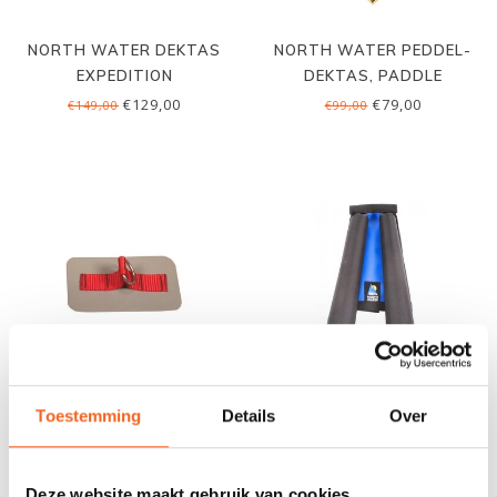
NORTH WATER DEKTAS
NORTH WATER PEDDEL-
EXPEDITION
DEKTAS, PADDLE
SCABBARDS
€129,00
€79,00
€149,00
€99,00
Toestemming
Details
Over
NORTH WATER D-RING 1'',
NORTH WATER PEDDEL-
OPPLAKBAAR
DEKTAS, PADDLE
BRITCHES
€10,00
€59,00
€12,00
€69,00
Deze website maakt gebruik van cookies