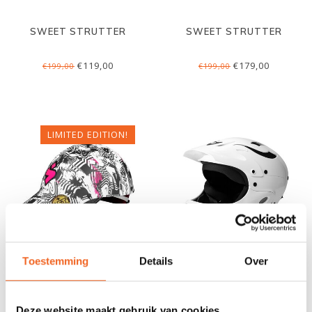
SWEET STRUTTER
SWEET STRUTTER
€119,00
€179,00
€199,00
€199,00
LIMITED EDITION!
Toestemming
Details
Over
SWEET STRUTTER BLOCK
SWEET ROCKER FULL FACE
PARTY LE
€189,00
€249,00
€219,00
€329,00
Deze website maakt gebruik van cookies