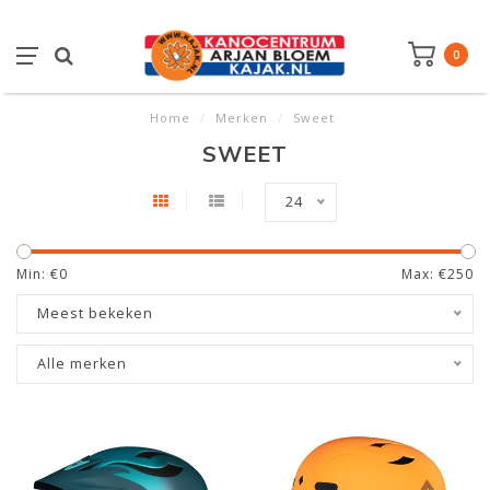
0
Home
/
Merken
/
Sweet
SWEET
24
Min: €
0
Max: €
250
Meest bekeken
Alle merken