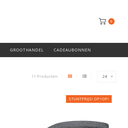
0
GROOTHANDEL
CADEAUBONNEN
11 Producten
24
STUNTPRIJS! OP=OP!