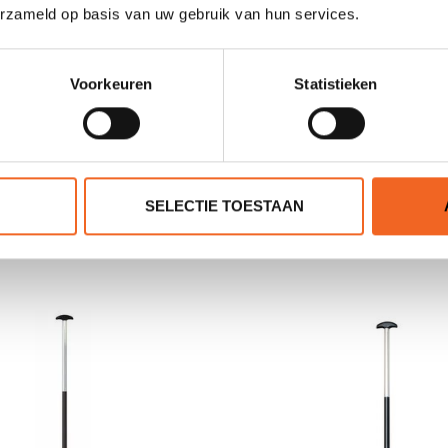
erzameld op basis van uw gebruik van hun services.
Voorkeuren
Statistieken
R FIBREGLASS/CARBON,
TNP DRUIPRINGEN, SL
SF STEEL
P.PAAR
SELECTIE TOESTAAN
€225,00
€5,00
€350,00
€8,00