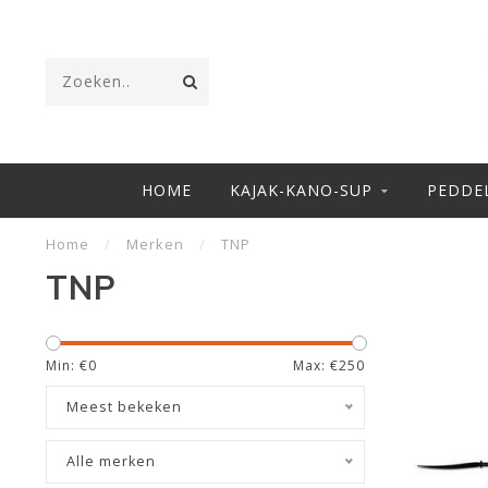
HOME
KAJAK-KANO-SUP
PEDDE
Home
/
Merken
/
TNP
TNP
Min: €
0
Max: €
250
Meest bekeken
Alle merken