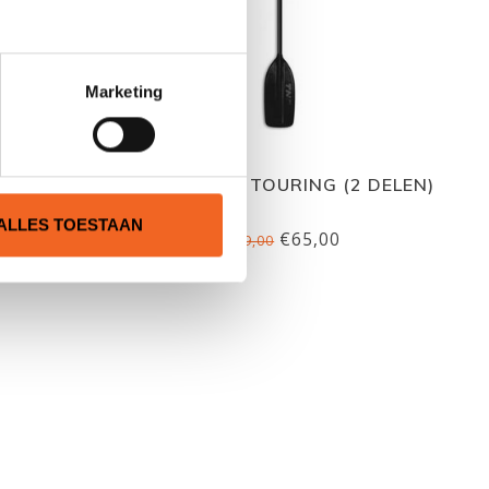
Marketing
IDE ON,
TNP CANOE TOURING (2 DELEN)
ALLES TOESTAAN
€65,00
€79,00