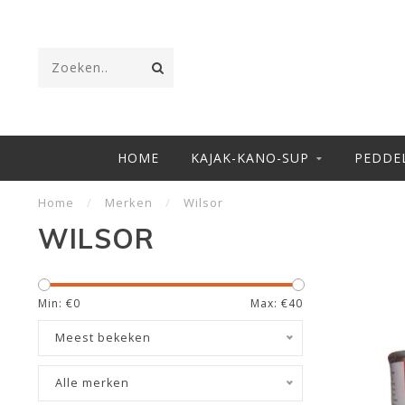
HOME
KAJAK-KANO-SUP
PEDDE
Home
/
Merken
/
Wilsor
WILSOR
Min: €
0
Max: €
40
Meest bekeken
Alle merken