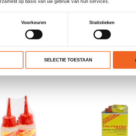
erzameld op basis van uw gebruik van hun services.
Voorkeuren
Statistieken
 EPOXY KNEEDPASTA,
WILSOR EPOXY PLAMU
500 GRAM
GRAM
SELECTIE TOESTAAN
€35,00
€20,00
€39,00
€25,00