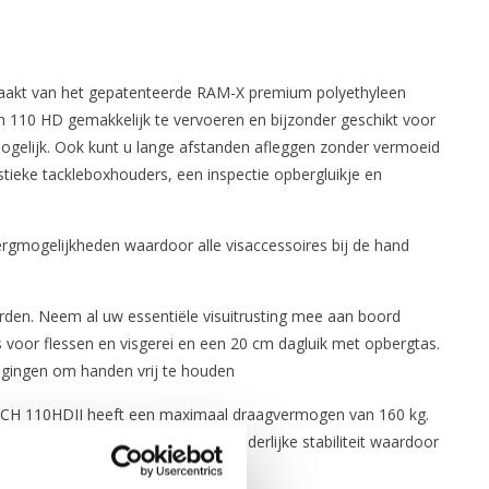
emaakt van het gepatenteerde RAM-X premium polyethyleen
tch 110 HD gemakkelijk te vervoeren en bijzonder geschikt voor
gelijk. Ook kunt u lange afstanden afleggen zonder vermoeid
stieke tackleboxhouders, een inspectie opbergluikje en
ergmogelijkheden waardoor alle visaccessoires bij de hand
orden. Neem al uw essentiële visuitrusting mee aan boord
voor flessen en visgerei en een 20 cm dagluik met opbergtas.
tigingen om handen vrij te houden
ATCH 110HDII heeft een maximaal draagvermogen van 160 kg.
mp van de kajak biedt ook uitzonderlijke stabiliteit waardoor