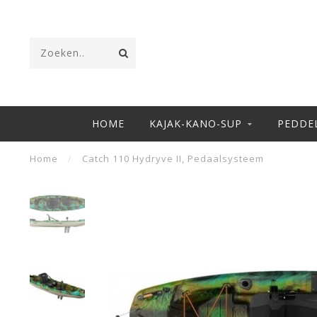
HOME
KAJAK-KANO-SUP
PEDDE
Home
/
Catch 110 Hydryve II, Pedaalsysteem