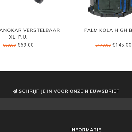
KANOKAR VERSTELBAAR
PALM KOLA HIGH 
XL, P.U.
€69,00
€145,00
€89,00
€179,00
SCHRIJF JE IN VOOR ONZE NIEUWSBRIEF
INFORMATIE