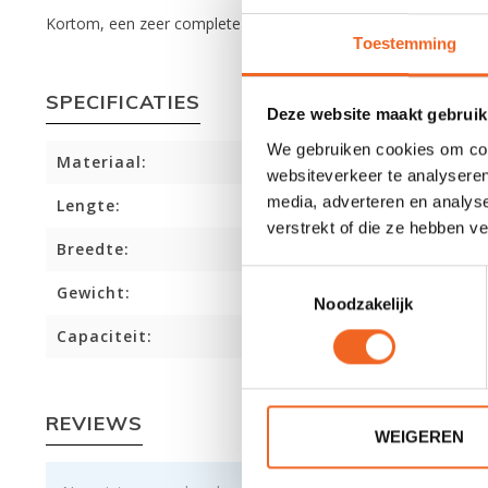
Kortom, een zeer complete viskajak met trapsysteem van hoge k
Toestemming
SPECIFICATIES
Deze website maakt gebruik
We gebruiken cookies om cont
Materiaal:
websiteverkeer te analyseren
media, adverteren en analys
Lengte:
verstrekt of die ze hebben v
Breedte:
Toestemmingsselectie
Gewicht:
Noodzakelijk
Capaciteit:
REVIEWS
WEIGEREN