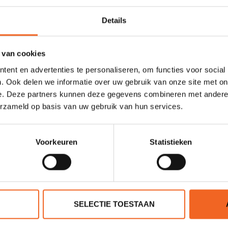
waliteit. En dat met een makkelijk te hanteren gewicht van slechts 
Details
 van cookies
ent en advertenties te personaliseren, om functies voor social
Ram-X Polyethyleen PREMIUM
. Ook delen we informatie over uw gebruik van onze site met on
e. Deze partners kunnen deze gegevens combineren met andere i
320 cm
erzameld op basis van uw gebruik van hun services.
86 cm
30.4 kg
Voorkeuren
Statistieken
159 kg
SELECTIE TOESTAAN