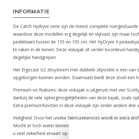
INFORMATIE
De Catch Hydryve serie zijn de meest complete roergestuurde
waardoor deze modellen erg degelijk en slijtvast zijn maar toc
peddelaars tussen de 155 en 195 cm. Het HyDryve II pedaalsy
te raken in de benen. Deze viskajak zit verder boordevol handi
degelijke handgrepen.
Het Ergocast G2 zitsysteem met dubbele zitpositie is een van 
opgeborgen kunnen worden. Daarnaast biedt deze stoel een hog
Premium vis features: deze viskajak is uitgerust met vier Sco
dankzij de vele opbergmogelijkheden van deze kajak, zoals op
Extra premiumfuncties in deze viskajak zijn onder andere dri
Veiligheid: Door het unieke fabricageproces wordt er extra
Mocht er toch water binnenkomen loopt het snel weg via de zel
u veel zekerheid ervaart op het water.