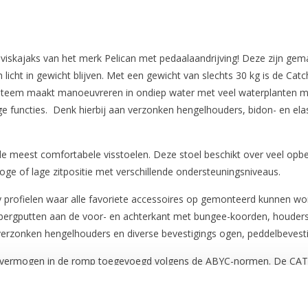
 viskajaks van het merk Pelican met pedaalaandrijving! Deze zijn g
h licht in gewicht blijven. Met een gewicht van slechts 30 kg is de Ca
steem maakt manoeuvreren in ondiep water met veel waterplanten mo
ge functies. Denk hierbij aan verzonken hengelhouders, bidon- en ela
de meest comfortabele visstoelen. Deze stoel beschikt over veel opb
e of lage zitpositie met verschillende ondersteuningsniveaus.
tty profielen waar alle favoriete accessoires op gemonteerd kunnen w
bergputten aan de voor- en achterkant met bungee-koorden, houders 
e verzonken hengelhouders en diverse bevestigings ogen, peddelbeves
 drijfvermogen in de romp toegevoegd volgens de ABYC-normen. De C
flozende gaten aan de onderkant van de kajak. Het ontwerp van de ro