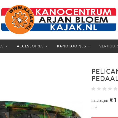
LS
ACCESSOIRES
KANOKOOPJES
VERHUUR
PELICAN
PEDAA
€1
€1.795,00
btw