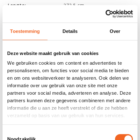
Lengte:
272.5 cm
Breedte:
67.5 cm
Kuiplengte:
89 cm
Toestemming
Details
Over
Volume:
284 L
Deze website maakt gebruik van cookies
Gewicht kajak:
22.5 kg
We gebruiken cookies om content en advertenties te
Gewichtsklasse:
50-86 kg
personaliseren, om functies voor social media te bieden
en om ons websiteverkeer te analyseren. Ook delen we
Maat:
Dagger Indra MD/LG
informatie over uw gebruik van onze site met onze
Lengte:
274.5 kg
partners voor social media, adverteren en analyse. Deze
partners kunnen deze gegevens combineren met andere
Breedte:
70 cm
informatie die u aan ze heeft verstrekt of die ze hebben
verzameld op basis van uw gebruik van hun services.
Kuiplengte:
89 cm
Volume:
340 L
Toestemmingsselectie
Noodzakelijk