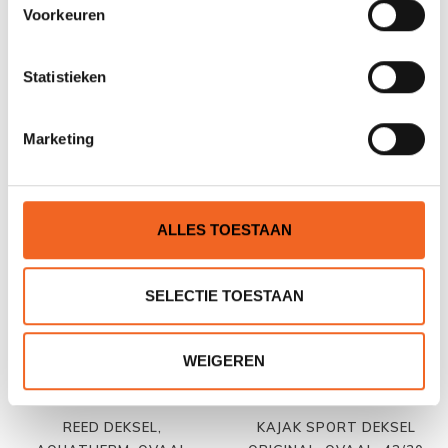
Voorkeuren
Statistieken
REED DEKSEL,
REED DEKSEL,
AQUATHERM, ROND, 20
AQUATHERM, ROND, 25
CM. (8)
CM. (10)
€25,00
€25,00
Marketing
ALLES TOESTAAN
SELECTIE TOESTAAN
WEIGEREN
REED DEKSEL,
KAJAK SPORT DEKSEL