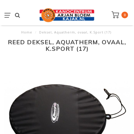
0
Home
/
Deksel, Aquatherm, ovaal, K.Sport (17)
REED DEKSEL, AQUATHERM, OVAAL,
K.SPORT (17)