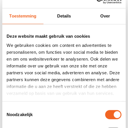
REVIEWS
Toestemming
Details
Over
Nog niet gewaardeerd
Deze website maakt gebruik van cookies
0 sterren op basis van 0 beoordelingen
We gebruiken cookies om content en advertenties te
personaliseren, om functies voor social media te bieden
JE BEOORDELING TOEVOEGEN
en om ons websiteverkeer te analyseren. Ook delen we
informatie over uw gebruik van onze site met onze
partners voor social media, adverteren en analyse. Deze
GERELATEERDE PRODUCTEN
partners kunnen deze gegevens combineren met andere
informatie die u aan ze heeft verstrekt of die ze hebben
verzameld op basis van uw gebruik van hun services.
Toestemmingsselectie
Noodzakelijk