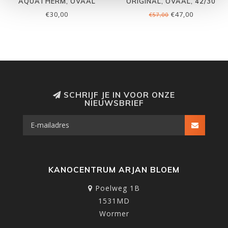
AQUATHERM, OVAAL
ORIGINAL, OVAAL, 42/30
VALLEY (16)
CM
€30,00
€47,00
€57,00
SCHRIJF JE IN VOOR ONZE
NIEUWSBRIEF
KANOCENTRUM ARJAN BLOEM
Poelweg 1B
1531MD
Wormer