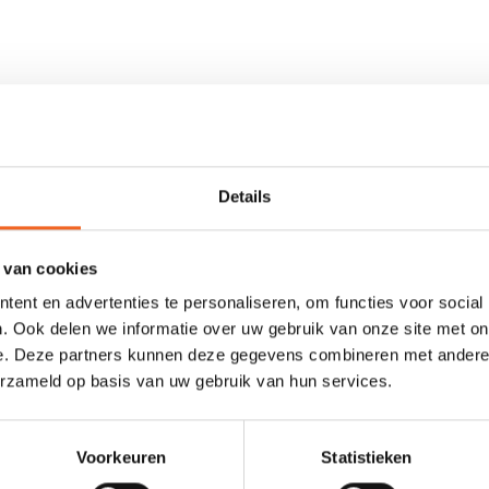
p hun plaats gehouden middels een elastiek van 6 mm. Deze deksels
Details
 van cookies
ent en advertenties te personaliseren, om functies voor social
. Ook delen we informatie over uw gebruik van onze site met on
e. Deze partners kunnen deze gegevens combineren met andere i
0 sterren op basis van 0 beoordelingen
erzameld op basis van uw gebruik van hun services.
JE BEOORDELING TOEVOEGEN
Voorkeuren
Statistieken