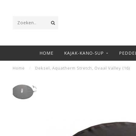
HOME
KAJAK-KANO-SUP
PEDDE
Home
/
Deksel, Aquatherm Stretch, Ovaal Valley (16)