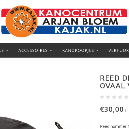
LS
ACCESSOIRES
KANOKOOPJES
VERHUUR
REED D
OVAAL 
€30,00
In
Reed nummer 