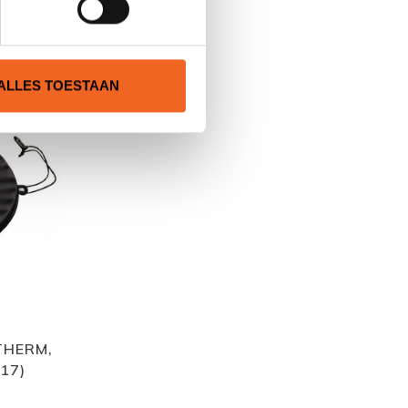
N
ALLES TOESTAAN
THERM,
17)