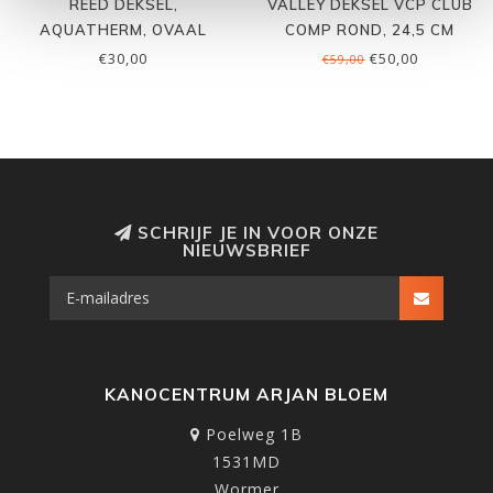
REED DEKSEL,
VALLEY DEKSEL VCP CLUB
AQUATHERM, OVAAL
COMP ROND, 24,5 CM
K.SPORT (17)
€30,00
€50,00
€59,00
SCHRIJF JE IN VOOR ONZE
NIEUWSBRIEF
KANOCENTRUM ARJAN BLOEM
Poelweg 1B
1531MD
Wormer