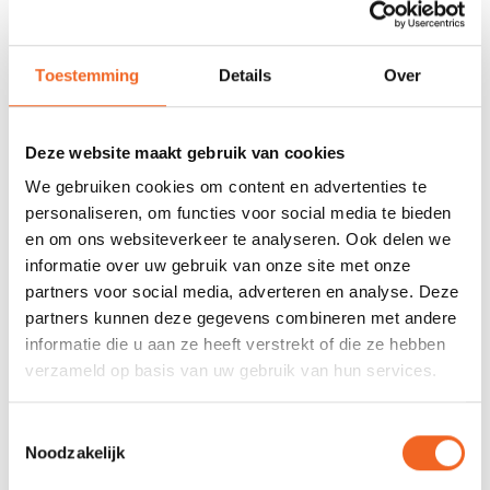
REVIEWS
Toestemming
Details
Over
Nog niet gewaardeerd
Deze website maakt gebruik van cookies
We gebruiken cookies om content en advertenties te
0 sterren op basis van 0 beoordelingen
personaliseren, om functies voor social media te bieden
en om ons websiteverkeer te analyseren. Ook delen we
JE BEOORDELING TOEVOEGEN
informatie over uw gebruik van onze site met onze
partners voor social media, adverteren en analyse. Deze
partners kunnen deze gegevens combineren met andere
GERELATEERDE PRODUCTEN
informatie die u aan ze heeft verstrekt of die ze hebben
verzameld op basis van uw gebruik van hun services.
Toestemmingsselectie
Noodzakelijk