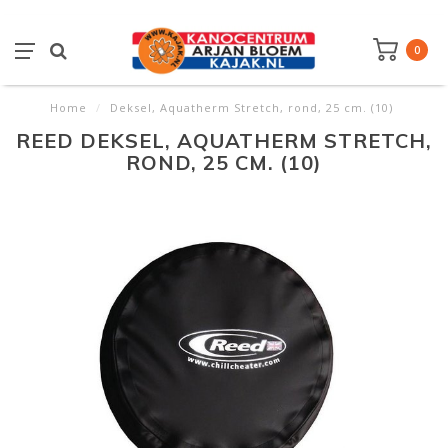
0
Home
/
Deksel, Aquatherm Stretch, rond, 25 cm. (10)
REED DEKSEL, AQUATHERM STRETCH,
ROND, 25 CM. (10)