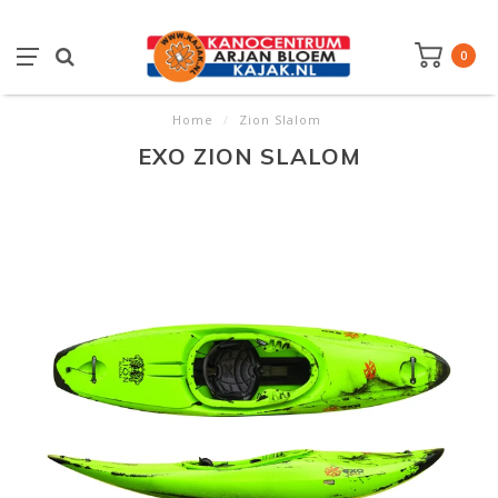
0
Home
/
Zion Slalom
EXO ZION SLALOM