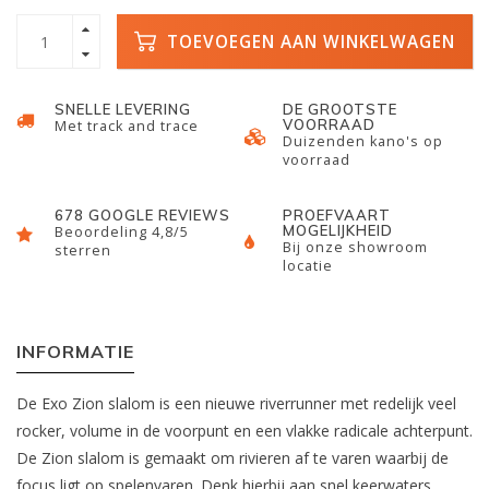
TOEVOEGEN AAN WINKELWAGEN
SNELLE LEVERING
DE GROOTSTE
VOORRAAD
Met track and trace
Duizenden kano's op
voorraad
678 GOOGLE REVIEWS
PROEFVAART
MOGELIJKHEID
Beoordeling 4,8/5
Bij onze showroom
sterren
locatie
INFORMATIE
De Exo Zion slalom is een nieuwe riverrunner met redelijk veel
rocker, volume in de voorpunt en een vlakke radicale achterpunt.
De Zion slalom is gemaakt om rivieren af te varen waarbij de
focus ligt op spelenvaren. Denk hierbij aan snel keerwaters