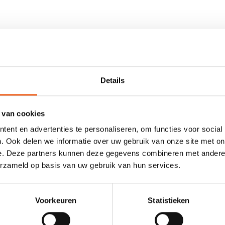
del tijdens transport of opbergen. De peddeltas kan gedragen word
 hoes heeft een extra vak voor het opbergen van kleinere accessoire
Details
 van cookies
ent en advertenties te personaliseren, om functies voor social
. Ook delen we informatie over uw gebruik van onze site met on
0 sterren op basis van 0 beoordelingen
e. Deze partners kunnen deze gegevens combineren met andere i
erzameld op basis van uw gebruik van hun services.
JE BEOORDELING TOEVOEGEN
Voorkeuren
Statistieken
GERELATEERDE PRODUCTE