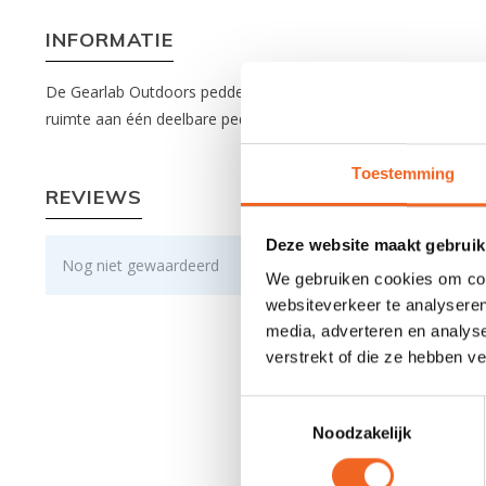
INFORMATIE
De Gearlab Outdoors peddelhoes beschermt een Greenland ped
ruimte aan één deelbare peddel van 210 tot 230 centimeter. De
Toestemming
REVIEWS
Deze website maakt gebruik
Nog niet gewaardeerd
We gebruiken cookies om cont
websiteverkeer te analyseren
media, adverteren en analys
verstrekt of die ze hebben v
Toestemmingsselectie
Noodzakelijk