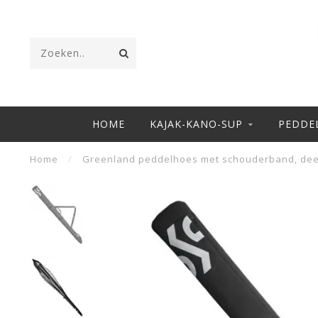
HOME
KAJAK-KANO-SUP
PEDDE
Home
/
Greenland peddelhoes met schouderband, dee