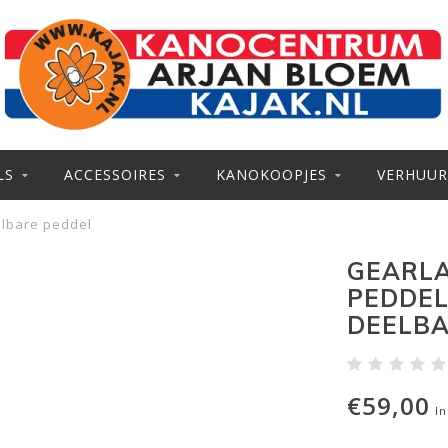
LS
ACCESSOIRES
KANOKOOPJES
VERHUUR
lbare peddel
GEARL
PEDDEL
DEELBA
€59,00
In