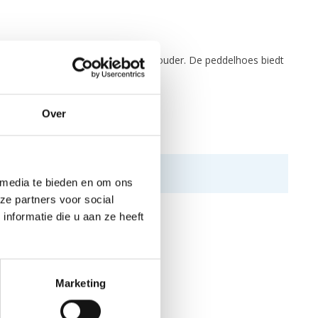
en aan het handvat of over de schouder. De peddelhoes biedt
s.
Over
 media te bieden en om ons
ze partners voor social
nformatie die u aan ze heeft
Marketing
N