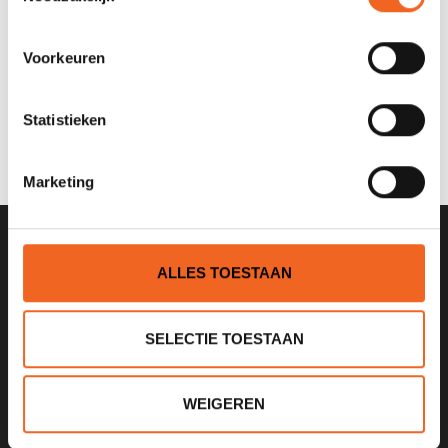
Nog niet gewaardeerd
Voorkeuren
0 sterren op basis van 0 beoordelingen
Statistieken
JE BEOORDELING TOEVOEGEN
Marketing
SCHRIJF JE IN VOOR ONZE
ALLES TOESTAAN
NIEUWSBRIEF
SELECTIE TOESTAAN
WEIGEREN
KANOCENTRUM ARJAN BLOEM