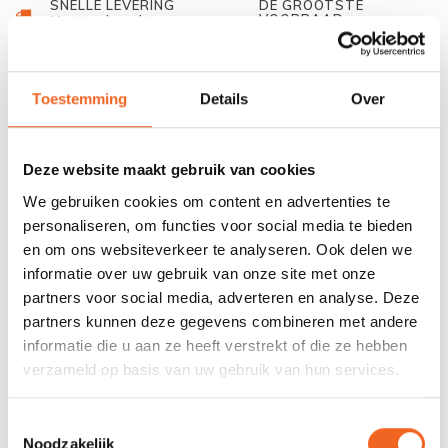
SNELLE LEVERING
DE GROOTSTE
VOORRAAD
Met track and trace
Duizenden kano's op
voorraad
Toestemming
Details
Over
678 GOOGLE REVIEWS
PROEFVAART
MOGELIJKHEID
Beoordeling 4,8/5
Bij onze showroom
sterren
locatie
Deze website maakt gebruik van cookies
We gebruiken cookies om content en advertenties te
personaliseren, om functies voor social media te bieden
INFORMATIE
en om ons websiteverkeer te analyseren. Ook delen we
informatie over uw gebruik van onze site met onze
Deze mini variant van een peddel is gemaakt van hout en heeft
partners voor social media, adverteren en analyse. Deze
een lengte van 30 centimeter. Ze zijn verkrijgbaar als
partners kunnen deze gegevens combineren met andere
steekpeddel, kajakpeddel of Greenlandpeddel. Dit product wordt
informatie die u aan ze heeft verstrekt of die ze hebben
geleverd per stuk.
verzameld op basis van uw gebruik van hun services.
REVIEWS
Toestemmingsselectie
Noodzakelijk