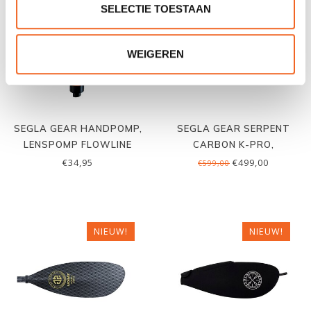
SELECTIE TOESTAAN
WEIGEREN
SEGLA GEAR HANDPOMP,
SEGLA GEAR SERPENT
LENSPOMP FLOWLINE
CARBON K-PRO,
BENTSHAFT
€34,95
€499,00
€599,00
NIEUW!
NIEUW!