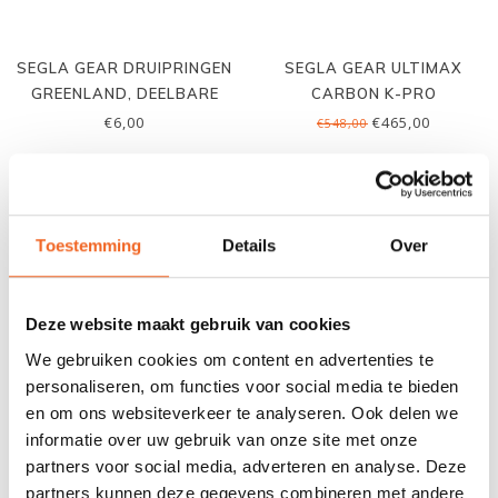
SEGLA GEAR DRUIPRINGEN
SEGLA GEAR ULTIMAX
GREENLAND, DEELBARE
CARBON K-PRO
PEDDEL, P.PAAR
€6,00
€465,00
€548,00
NIEUW!
Toestemming
Details
Over
Deze website maakt gebruik van cookies
We gebruiken cookies om content en advertenties te
personaliseren, om functies voor social media te bieden
en om ons websiteverkeer te analyseren. Ook delen we
informatie over uw gebruik van onze site met onze
SEGLA GEAR PEDDEL-
SEGLA GEAR SILICONEN
partners voor social media, adverteren en analyse. Deze
DEKTAS, LOCKLINE
ROCK TIP SET
partners kunnen deze gegevens combineren met andere