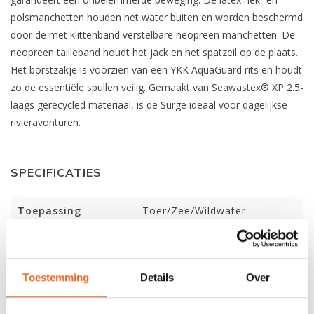
polsmanchetten houden het water buiten en worden beschermd
door de met klittenband verstelbare neopreen manchetten. De
neopreen tailleband houdt het jack en het spatzeil op de plaats.
Het borstzakje is voorzien van een YKK AquaGuard rits en houdt
zo de essentiële spullen veilig. Gemaakt van Seawastex® XP 2.5-
laags gerecycled materiaal, is de Surge ideaal voor dagelijkse
rivieravonturen.
SPECIFICATIES
Toepassing
Toer/Zee/Wildwater
Materiaal
Seawastex® XP 2.5-laags /
10.000 waterkolom
Toestemming
Details
Over
Gewicht
689 gram
Afsluiting nek
Latex en verstelbaar