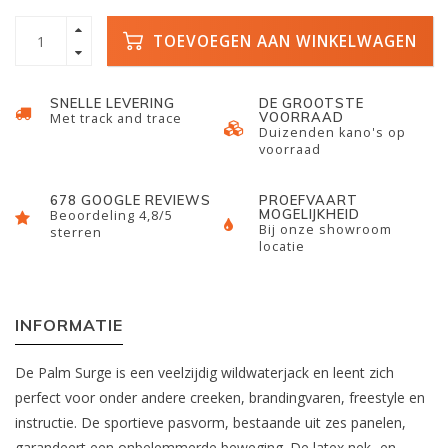
TOEVOEGEN AAN WINKELWAGEN
SNELLE LEVERING
DE GROOTSTE
VOORRAAD
Met track and trace
Duizenden kano's op
voorraad
678 GOOGLE REVIEWS
PROEFVAART
MOGELIJKHEID
Beoordeling 4,8/5
Bij onze showroom
sterren
locatie
INFORMATIE
De Palm Surge is een veelzijdig wildwaterjack en leent zich
perfect voor onder andere creeken, brandingvaren, freestyle en
instructie. De sportieve pasvorm, bestaande uit zes panelen,
garandeert een onbelemmerde beweging. De latex nek- en