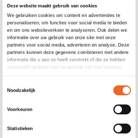
neopreen
Deze website maakt gebruik van cookies
We gebruiken cookies om content en advertenties te
Afsluiting pols
Latex en verstelbaar
neopreen
personaliseren, om functies voor social media te bieden
en om ons websiteverkeer te analyseren. Ook delen we
Capuchon
Nee
informatie over uw gebruik van onze site met onze
partners voor social media, adverteren en analyse. Deze
Zakjes
1
partners kunnen deze gegevens combineren met andere
Spatzeil schacht
Ja
informatie die u aan ze heeft verstrekt of die ze hebben
verzameld op basis van uw gebruik van hun services.
REVIEWS
Toestemmingsselectie
Noodzakelijk
Nog niet gewaardeerd
Voorkeuren
0 sterren op basis van 0 beoordelingen
Statistieken
JE BEOORDELING TOEVOEGEN