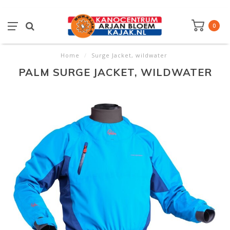
0
Home
/
Surge Jacket, wildwater
PALM SURGE JACKET, WILDWATER