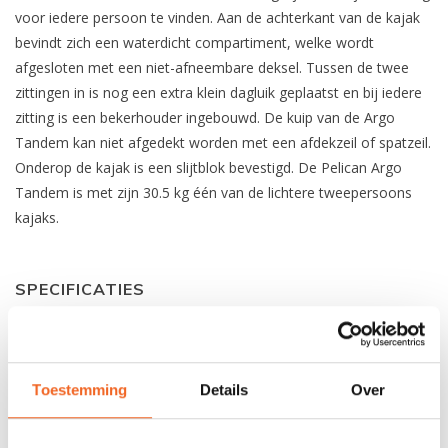
voor iedere persoon te vinden. Aan de achterkant van de kajak
bevindt zich een waterdicht compartiment, welke wordt
afgesloten met een niet-afneembare deksel. Tussen de twee
zittingen in is nog een extra klein dagluik geplaatst en bij iedere
zitting is een bekerhouder ingebouwd. De kuip van de Argo
Tandem kan niet afgedekt worden met een afdekzeil of spatzeil.
Onderop de kajak is een slijtblok bevestigd. De Pelican Argo
Tandem is met zijn 30.5 kg één van de lichtere tweepersoons
kajaks.
SPECIFICATIES
Materiaal:
Ram-X Polyethyleen
Lengte:
411 cm
Toestemming
Details
Over
Breedte:
81 cm