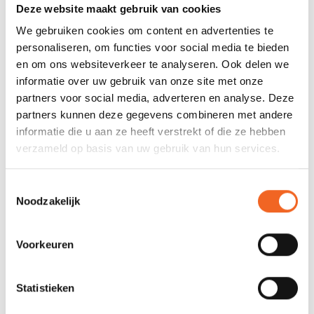
Deze website maakt gebruik van cookies
Kuiplengte:
259 cm
We gebruiken cookies om content en advertenties te
Gewicht:
30.5 kg
personaliseren, om functies voor social media te bieden
en om ons websiteverkeer te analyseren. Ook delen we
Capaciteit:
227 kg
informatie over uw gebruik van onze site met onze
partners voor social media, adverteren en analyse. Deze
REVIEWS
partners kunnen deze gegevens combineren met andere
informatie die u aan ze heeft verstrekt of die ze hebben
Niek
Geplaatst op 26 Juli 2026 at 08:46
verzameld op basis van uw gebruik van hun services.
Heerlijke 2 persoonskano. Stuurt soepel en kan ook makkelijk
Toestemmingsselectie
door 1 persoon worden gevaren. Erg goede stoelen en
Noodzakelijk
makkelijk verstelbaar. Top aankoop.
Voorkeuren
5
sterren op basis van 1 beoordelingen
Statistieken
JE BEOORDELING TOEVOEGEN