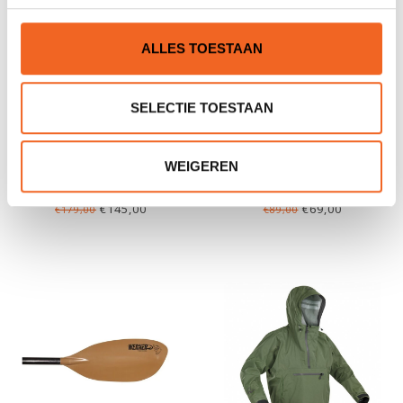
ALLES TOESTAAN
SELECTIE TOESTAAN
PALM KOLA HIGH BACK
SUNNY KANOKAR
WEIGEREN
VERSTELBAAR XL, P.U.
€145,00
€69,00
€179,00
€89,00