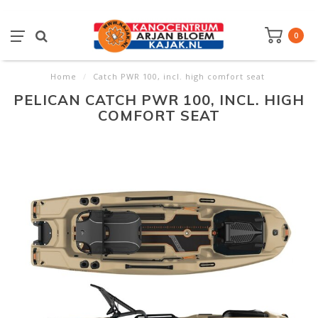
0
Home
/
Catch PWR 100, incl. high comfort seat
PELICAN CATCH PWR 100, INCL. HIGH
COMFORT SEAT