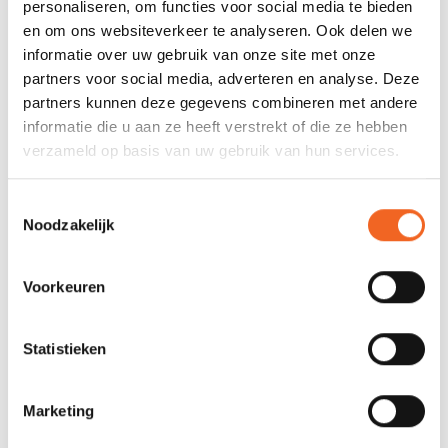
personaliseren, om functies voor social media te bieden
Gewicht:
34 kg
en om ons websiteverkeer te analyseren. Ook delen we
Capaciteit:
205 kg
informatie over uw gebruik van onze site met onze
partners voor social media, adverteren en analyse. Deze
partners kunnen deze gegevens combineren met andere
REVIEWS
informatie die u aan ze heeft verstrekt of die ze hebben
verzameld op basis van uw gebruik van hun services.
Nog niet gewaardeerd
Toestemmingsselectie
Noodzakelijk
0 sterren op basis van 0 beoordelingen
Voorkeuren
JE BEOORDELING TOEVOEGEN
Statistieken
GERELATEERDE PRODUCTEN
Marketing