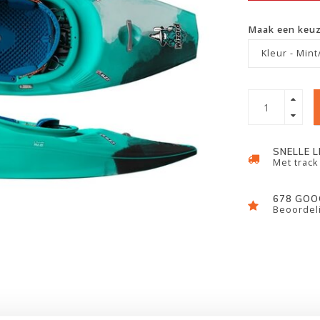
Maak een keu
Kleur - Min
SNELLE 
Met track
678 GOO
Beoordeli