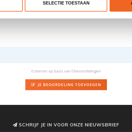
SELECTIE TOESTAAN
t.b.c.
< 85 kg
0 sterren op basis van 0 beoordelingen
JE BEOORDELING TOEVOEGEN
SCHRIJF JE IN VOOR ONZE NIEUWSBRIEF