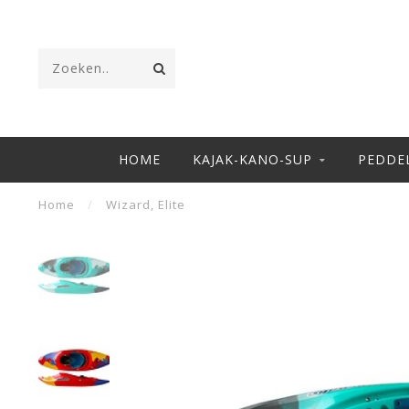
HOME
KAJAK-KANO-SUP
PEDDE
Home
/
Wizard, Elite