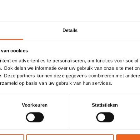
echts 300 geproduceerd. De Wizard is bij ons alleen verkrijgbaar in on
Details
izard is een evolutie van klassiekers uit het verleden om playboating
 van cookies
ot 85 kilogram.
ent en advertenties te personaliseren, om functies voor social
. Ook delen we informatie over uw gebruik van onze site met on
e. Deze partners kunnen deze gegevens combineren met andere i
erzameld op basis van uw gebruik van hun services.
206 cm
Voorkeuren
Statistieken
66.5 cm
235 L