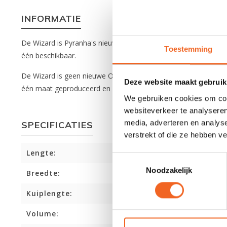
INFORMATIE
De Wizard is Pyranha's nieuwe limited edition: er worden er sl
Toestemming
één beschikbaar.
De Wizard is geen nieuwe Ozone, noch een volledige slice. De W
Deze website maakt gebruik
één maat geproduceerd en is daarom geschikt voor personen t
We gebruiken cookies om cont
websiteverkeer te analyseren
media, adverteren en analys
SPECIFICATIES
verstrekt of die ze hebben v
Lengte:
Toestemmingsselectie
Noodzakelijk
Breedte:
Kuiplengte:
Volume: