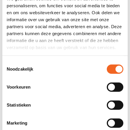
Voor het verkrijgen van een diepe glans, grondig
personaliseren, om functies voor social media te bieden
uitpoetsen in overlappende ronddraaiende
en om ons websiteverkeer te analyseren. Ook delen we
bewegingen.
informatie over uw gebruik van onze site met onze
Wissel regelmatig van poetsdoek.
partners voor social media, adverteren en analyse. Deze
partners kunnen deze gegevens combineren met andere
informatie die u aan ze heeft verstrekt of die ze hebben
REVIEWS
verzameld op basis van uw gebruik van hun services.
Nog niet gewaardeerd
Toestemmingsselectie
Noodzakelijk
0 sterren op basis van 0 beoordelingen
Voorkeuren
JE BEOORDELING TOEVOEGEN
Statistieken
GERELATEERDE PRODUCTEN
Marketing