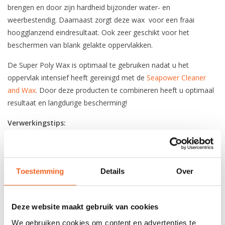
brengen en door zijn hardheid bijzonder water- en
weerbestendig. Daarnaast zorgt deze wax voor een fraai
hoogglanzend eindresultaat. Ook zeer geschikt voor het
beschermen van blank gelakte oppervlakken.
De Super Poly Wax is optimaal te gebruiken nadat u het
oppervlak intensief heeft gereinigd met de
Seapower Cleaner
and Wax
. Door deze producten te combineren heeft u optimaal
resultaat en langdurige bescherming!
Verwerkingstips:
Breng slechts een dunne laag aan (een dikke laag
beschermt en glanst niet beter en laat zich
moeilijker uitwrijven).
Kan zowel op een droog als vochtig oppervlak
Toestemming
Details
Over
worden aangebracht.
Doe de was op de poetsdoek en niet rechtstreeks
op het te behandelen oppervlak.
Deze website maakt gebruik van cookies
Laat de was goed opdrogen alvorens met
uitwrijven te beginnen.
We gebruiken cookies om content en advertenties te