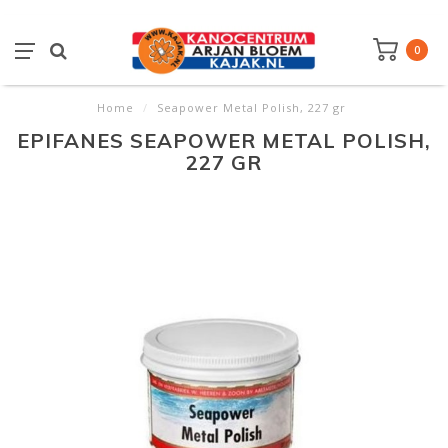
0
Home
/
Seapower Metal Polish, 227 gr
EPIFANES SEAPOWER METAL POLISH,
227 GR