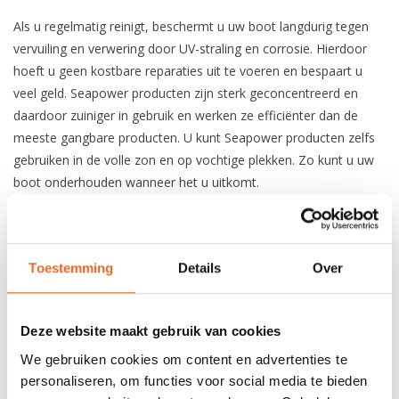
Als u regelmatig reinigt, beschermt u uw boot langdurig tegen
vervuiling en verwering door UV-straling en corrosie. Hierdoor
hoeft u geen kostbare reparaties uit te voeren en bespaart u
veel geld. Seapower producten zijn sterk geconcentreerd en
daardoor zuiniger in gebruik en werken ze efficiënter dan de
meeste gangbare producten. U kunt Seapower producten zelfs
gebruiken in de volle zon en op vochtige plekken. Zo kunt u uw
boot onderhouden wanneer het u uitkomt.
Verwerkingstips:
Schud de Metal Polish goed voor u gaat beginnen.
Gebruik een zachte schone doek om het
Toestemming
Details
Over
reinigingsmiddel op de aangedane plekken aan te
brengen.
Voor een hoog gepolijst resultaat wrijft u de Metal
Deze website maakt gebruik van cookies
Polish in totdat deze bijna droog is.
Wanneer de Metal Polish volledig is opgedroogd
We gebruiken cookies om content en advertenties te
polijst u het oppervlak voor een laatste keer met
personaliseren, om functies voor social media te bieden
een schone, droge doek.