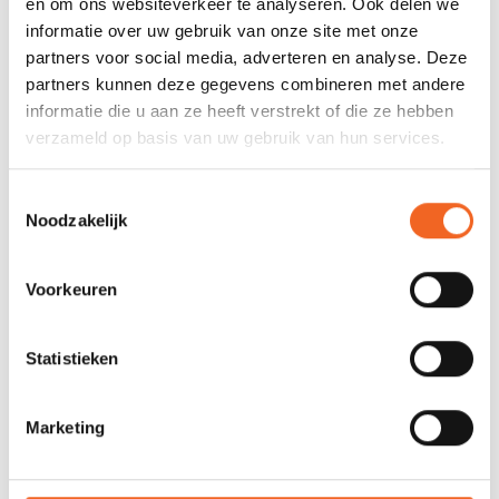
en om ons websiteverkeer te analyseren. Ook delen we
informatie over uw gebruik van onze site met onze
partners voor social media, adverteren en analyse. Deze
REVIEWS
partners kunnen deze gegevens combineren met andere
informatie die u aan ze heeft verstrekt of die ze hebben
verzameld op basis van uw gebruik van hun services.
Nog niet gewaardeerd
Toestemmingsselectie
0 sterren op basis van 0 beoordelingen
Noodzakelijk
JE BEOORDELING TOEVOEGEN
Voorkeuren
GERELATEERDE PRODUCTEN
Statistieken
Marketing