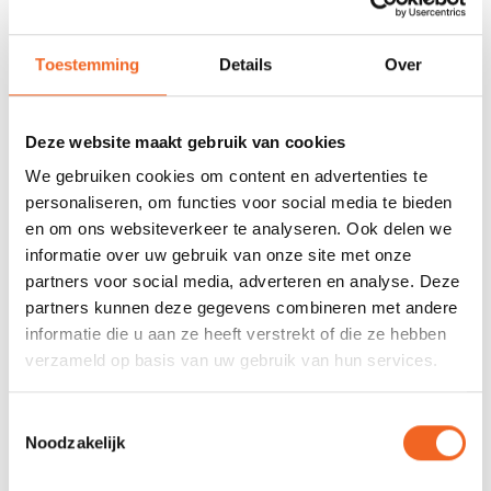
REVIEWS
Toestemming
Details
Over
Nog niet gewaardeerd
Deze website maakt gebruik van cookies
0 sterren op basis van 0 beoordelingen
We gebruiken cookies om content en advertenties te
personaliseren, om functies voor social media te bieden
JE BEOORDELING TOEVOEGEN
en om ons websiteverkeer te analyseren. Ook delen we
informatie over uw gebruik van onze site met onze
partners voor social media, adverteren en analyse. Deze
GERELATEERDE PRODUCTEN
partners kunnen deze gegevens combineren met andere
informatie die u aan ze heeft verstrekt of die ze hebben
verzameld op basis van uw gebruik van hun services.
NIEUW!
Toestemmingsselectie
Noodzakelijk