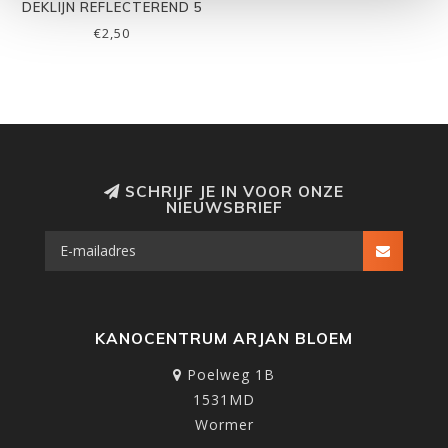
DEKLIJN REFLECTEREND 5
MM
€2,50
SCHRIJF JE IN VOOR ONZE
NIEUWSBRIEF
KANOCENTRUM ARJAN BLOEM
Poelweg 1B
1531MD
Wormer