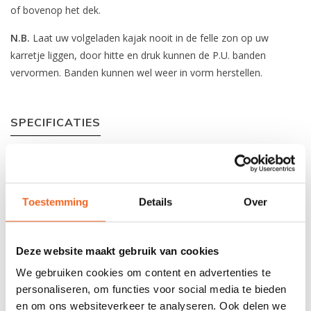
of bovenop het dek.
N.B.
Laat uw volgeladen kajak nooit in de felle zon op uw
karretje liggen, door hitte en druk kunnen de P.U. banden
vervormen. Banden kunnen wel weer in vorm herstellen.
SPECIFICATIES
Frame hoogte:
11 cm
Frame breedte:
27.5 cm
Toestemming
Details
Over
Wiel diameter:
20 cm
Soort band:
P.U.
Deze website maakt gebruik van cookies
Gewicht:
1.95 kg
We gebruiken cookies om content en advertenties te
personaliseren, om functies voor social media te bieden
Draagvermogen:
75 kg
en om ons websiteverkeer te analyseren. Ook delen we