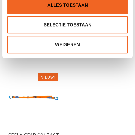
ALLES TOESTAAN
SELECTIE TOESTAAN
ECKLA KAJAKKAR
SEGLA GEAR HANDPOMP,
ATLANTIC 260, P.U.
LENSPOMP FLOWLINE
WEIGEREN
€99,00
€34,95
€123,00
NIEUW!