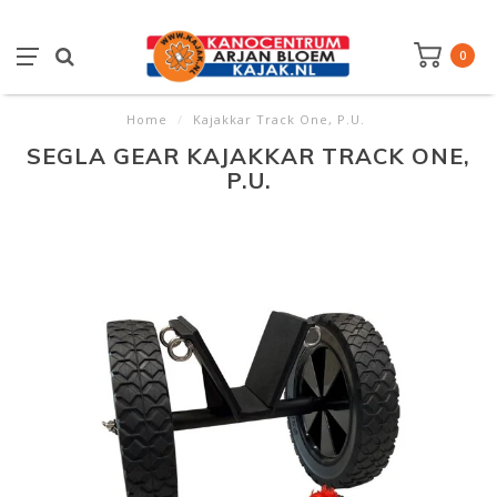
0
Home
/
Kajakkar Track One, P.U.
SEGLA GEAR KAJAKKAR TRACK ONE,
P.U.