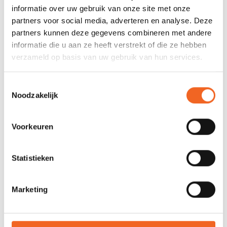
informatie over uw gebruik van onze site met onze
partners voor social media, adverteren en analyse. Deze
REVIEWS
partners kunnen deze gegevens combineren met andere
informatie die u aan ze heeft verstrekt of die ze hebben
verzameld op basis van uw gebruik van hun services.
Nog niet gewaardeerd
Toestemmingsselectie
0 sterren op basis van 0 beoordelingen
Noodzakelijk
JE BEOORDELING TOEVOEGEN
Voorkeuren
GERELATEERDE PRODUCTEN
Statistieken
NIEUW!
Marketing