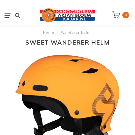
0
Home
/
Wanderer helm
SWEET WANDERER HELM