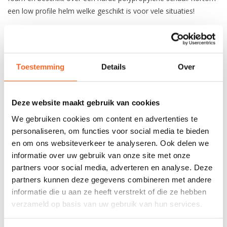
een low profile helm welke geschikt is voor vele situaties!
Hoofdomvang S/M:
53-56 cm
Hoofdomvang M/L:
56-59 cm
Hoofdomvang L/XL:
59-61 cm
Toestemming
Details
Over
REVIEWS
Deze website maakt gebruik van cookies
We gebruiken cookies om content en advertenties te
Nog niet gewaardeerd
personaliseren, om functies voor social media te bieden
en om ons websiteverkeer te analyseren. Ook delen we
0 sterren op basis van 0 beoordelingen
informatie over uw gebruik van onze site met onze
partners voor social media, adverteren en analyse. Deze
JE BEOORDELING TOEVOEGEN
partners kunnen deze gegevens combineren met andere
informatie die u aan ze heeft verstrekt of die ze hebben
verzameld op basis van uw gebruik van hun services.
GERELATEERDE PRODUCTEN