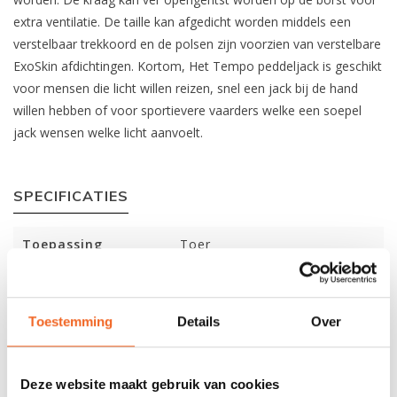
extra ventilatie. De taille kan afgedicht worden middels een
verstelbaar trekkoord en de polsen zijn voorzien van verstelbare
ExoSkin afdichtingen. Kortom, Het Tempo peddeljack is geschikt
voor mensen die licht willen reizen, snel een jack bij de hand
willen hebben of voor sportievere vaarders welke een soepel
jack wensen welke licht aanvoelt.
SPECIFICATIES
Toepassing
Toer
Materiaal
XP 2.5-laags ripstop / 10.000
mm waterkolom
Toestemming
Details
Over
Gewicht
275 gr. (L)
Afsluiting nek
Rits (YKK)
Deze website maakt gebruik van cookies