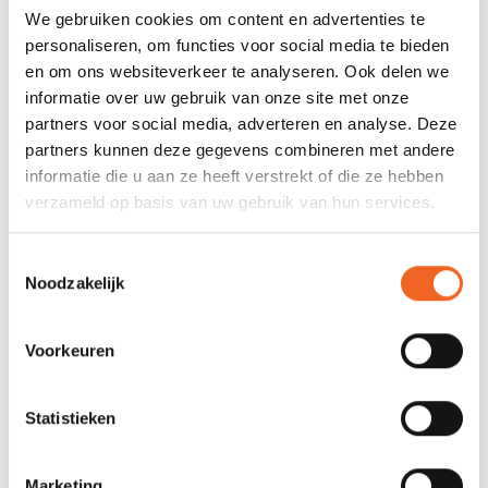
Afsluiting pols
ExoSkin + velcro verstelbaar
We gebruiken cookies om content en advertenties te
personaliseren, om functies voor social media te bieden
Capuchon
Nee
en om ons websiteverkeer te analyseren. Ook delen we
Zakjes
0
informatie over uw gebruik van onze site met onze
partners voor social media, adverteren en analyse. Deze
Spatzeil schacht
Nee
partners kunnen deze gegevens combineren met andere
informatie die u aan ze heeft verstrekt of die ze hebben
verzameld op basis van uw gebruik van hun services.
REVIEWS
Toestemmingsselectie
Nog niet gewaardeerd
Noodzakelijk
0 sterren op basis van 0 beoordelingen
Voorkeuren
JE BEOORDELING TOEVOEGEN
Statistieken
GERELATEERDE PRODUCTEN
Marketing