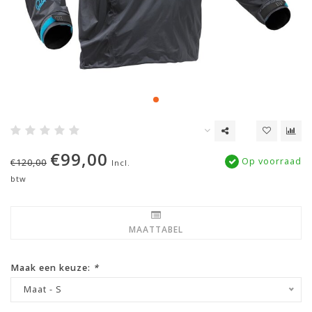
€99,00
Op voorraad
€120,00
Incl.
btw
MAATTABEL
Maak een keuze:
*
Maat - S