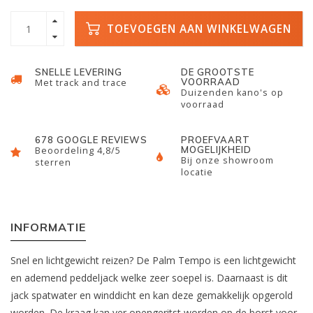
TOEVOEGEN AAN WINKELWAGEN
SNELLE LEVERING
DE GROOTSTE
VOORRAAD
Met track and trace
Duizenden kano's op
voorraad
678 GOOGLE REVIEWS
PROEFVAART
MOGELIJKHEID
Beoordeling 4,8/5
Bij onze showroom
sterren
locatie
INFORMATIE
Snel en lichtgewicht reizen? De Palm Tempo is een lichtgewicht
en ademend peddeljack welke zeer soepel is. Daarnaast is dit
jack spatwater en winddicht en kan deze gemakkelijk opgerold
worden. De kraag kan ver opengeritst worden op de borst voor