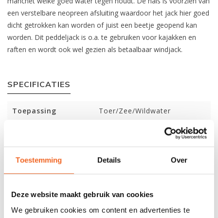
manchet welke goed water tegen houdt. De hals is voorzien van
een verstelbare neopreen afsluiting waardoor het jack hier goed
dicht getrokken kan worden of juist een beetje geopend kan
worden. Dit peddeljack is o.a. te gebruiken voor kajakken en
raften en wordt ook wel gezien als betaalbaar windjack.
SPECIFICATIES
Toepassing
Toer/Zee/Wildwater
Materiaal
Nylon 420D
Gewicht
310 gr. (L)
Toestemming
Details
Over
Afsluiting nek
Neopreen velcro verstelbaar
Afsluiting pols
Neopreen
Deze website maakt gebruik van cookies
Capuchon
Nee
We gebruiken cookies om content en advertenties te