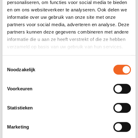
personaliseren, om functies voor social media te bieden
Zakjes
0
en om ons websiteverkeer te analyseren. Ook delen we
informatie over uw gebruik van onze site met onze
Spatzeil schacht
Nee
partners voor social media, adverteren en analyse. Deze
partners kunnen deze gegevens combineren met andere
informatie die u aan ze heeft verstrekt of die ze hebben
REVIEWS
verzameld op basis van uw gebruik van hun services.
Nog niet gewaardeerd
Toestemmingsselectie
Noodzakelijk
0 sterren op basis van 0 beoordelingen
Voorkeuren
JE BEOORDELING TOEVOEGEN
Statistieken
GERELATEERDE PRODUCTEN
Marketing